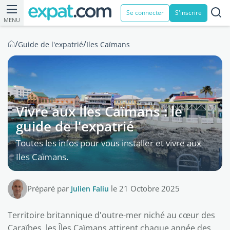
Se connecter
S'inscrire
MENU
/
/
Guide de l'expatrié
Iles Caïmans
Vivre aux Iles Caïmans : le
guide de l'expatrié
Toutes les infos pour vous installer et vivre aux
Iles Caïmans.
Préparé par
Julien Faliu
le 21 Octobre 2025
Territoire britannique d'outre-mer niché au cœur des
Caraïbes, les Îles Caïmans attirent chaque année des