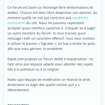
Ce forum est basé sur léchange libre dinformations et
didées. Chacun est donc libre dexprimer son opinion, du
moment quelle ne soit pas contraire aux
conditions
dutilisation
du site. Nous ne pouvons cependant
accepter quun membre sautorise à critiquer ou à juger
un autre membre du forum. Si vous trouvez quun
message revêt un caractère offensif, nous vous invitons
à utiliser le bouton « Signaler », en bas à droite du post,
afin que nous gérions ce problème.
Expat.com propose un forum dédié à lexpatriation : ce
nest ainsi pas lespace adapté pour aborder des sujets
liés à la politique ou à la religion.
Notez que léquipe de modération se réserve le droit
dintervenir et dagir dès quelle estime quil y a
débordement.