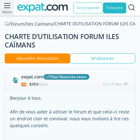
Se connecter
S'inscrire
MENU
/
/
/
CHARTE DUTILISATION FORUM ILES CAÏ
Forum
Iles Caïmans
CHARTE D’UTILISATION FORUM ILES
CAÏMANS
Nouvelle discussion
M'abonner
expat.com
Your favourite team
8393
il y a 11 ans
#1
|
POSTS
Bonjour à tous,
Afin de vous aider à utiliser le forum et que celui-ci reste
un endroit clair et convivial, nous vous invitons à lire ces
quelques conseils.