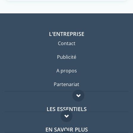
L'ENTREPRISE
Contact
Publicité
A propos
Partenariat
LES ESSENTIELS
Forum expatriés
EN SAVOIR PLUS
Guides pays