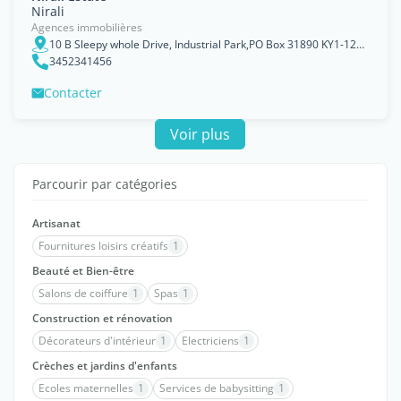
Nirali
Agences immobilières
10 B Sleepy whole Drive, Industrial Park,PO Box 31890 KY1-1209, Grand Cayman, George Town
3452341456
Contacter
Voir plus
Parcourir par catégories
Artisanat
Fournitures loisirs créatifs
1
Beauté et Bien-être
Salons de coiffure
1
Spas
1
Construction et rénovation
Décorateurs d'intérieur
1
Electriciens
1
Crèches et jardins d'enfants
Ecoles maternelles
1
Services de babysitting
1