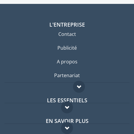
L'ENTREPRISE
Contact
Publicité
A propos
Partenariat
LES ESSENTIELS
Forum expatriés
EN SAVOIR PLUS
Guides pays
FAQ