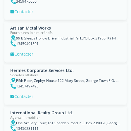
3459475656
Contacter
Artisan Metal Works
Fournitures loisirs créatifs
99 B Sleepy Hollow Drive, Industrial Park,PO Box 31980, KY1-1208,Grand Cayman, Cayman Islands
13459491591
Contacter
Hermes Corporate Services Ltd.
Sociétés offshore
Fifth Floor, Zephyr House,122 Mary Street, George Town,P.O. Box 31493,Grand Cayman, KY1-1206,Cayman Islands
13457497493
Contacter
International Realty Group Ltd.
Agents immobilier
One Artillery Court,161 Shedden Road,P.O. Box 2390GT,George Town,Grand Cayman,Cayman Islands,KY1-1105
13456231111