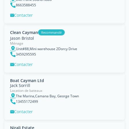
8663588455
Contacter
Clean Cayman
Recommandé
Jason Bristol
Ménage
Unit#88,Mini warehouse 2Dorcy Drive
3459295595
Contacter
Boat Cayman Ltd
Jack Sorrill
Location de bateaux
The Marina,Camana Bay, George Town
13455172499
Contacter
Nirali Estate