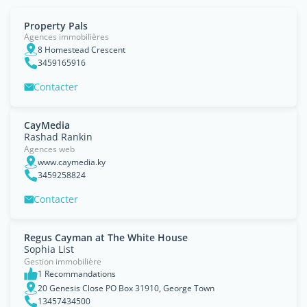
Property Pals
Agences immobilières
8 Homestead Crescent
3459165916
Contacter
CayMedia
Rashad Rankin
Agences web
www.caymedia.ky
3459258824
Contacter
Regus Cayman at The White House
Sophia List
Gestion immobilière
1 Recommandations
20 Genesis Close PO Box 31910, George Town
13457434500