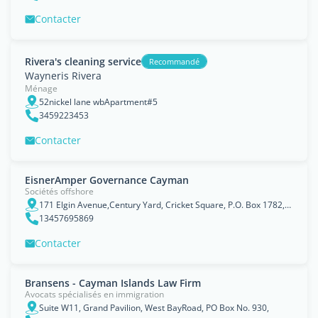
Contacter
Rivera's cleaning service
Recommandé
Wayneris Rivera
Ménage
52nickel lane wbApartment#5
3459223453
Contacter
EisnerAmper Governance Cayman
Sociétés offshore
171 Elgin Avenue,Century Yard, Cricket Square, P.O. Box 1782,, George Town
13457695869
Contacter
Bransens - Cayman Islands Law Firm
Avocats spécialisés en immigration
Suite W11, Grand Pavilion, West BayRoad, PO Box No. 930,