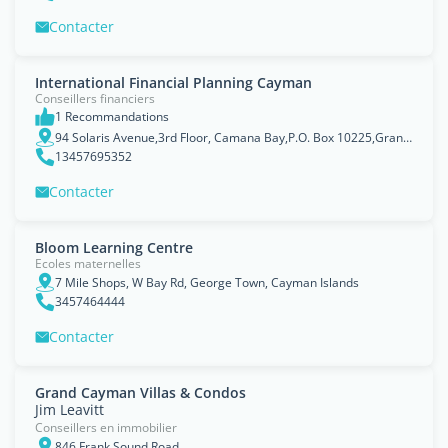
Contacter
International Financial Planning Cayman
Conseillers financiers
1 Recommandations
94 Solaris Avenue,3rd Floor, Camana Bay,P.O. Box 10225,Grand Cayman, KY1-1002,Cayman Islands
13457695352
Contacter
Bloom Learning Centre
Ecoles maternelles
7 Mile Shops, W Bay Rd, George Town, Cayman Islands
3457464444
Contacter
Grand Cayman Villas & Condos
Jim Leavitt
Conseillers en immobilier
846 Frank Sound Road