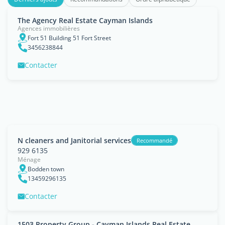
The Agency Real Estate Cayman Islands
Agences immobilières
Fort 51 Building 51 Fort Street
3456238844
Contacter
N cleaners and Janitorial services
Recommandé
929 6135
Ménage
Bodden town
13459296135
Contacter
1503 Property Group - Cayman Islands Real Estate