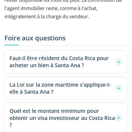
rester disponible six mois ou plus. La commission de
l'agent immobilier reste, comme à l'achat,
intégralement à la charge du vendeur.
Foire aux questions
Faut-il être résident du Costa Rica pour
+
acheter un bien à Santa Ana ?
Non, la résidence n'est pas une condition pour
La Loi sur la zone maritime s'applique-t-
acheter. Les étrangers peuvent acquérir un bien
+
elle à Santa Ana ?
immobilier au Costa Rica dans les mêmes conditions
que les citoyens costariciens, avec un simple visa
Non. Cette loi restreint la propriété privée absolue
touristique. L'égalité de traitement est garantie par la
Quel est le montant minimum pour
dans les 200 premiers mètres à partir de la ligne de
Constitution costaricienne.
obtenir un visa investisseur au Costa Rica
marée haute sur les côtes. Santa Ana est une ville de
+
?
l'intérieur de la Vallée Centrale : tous les biens y sont