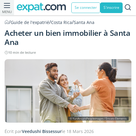
Se connecter
S'inscrire
MENU
/
/
/
Guide de l'expatrié
Costa Rica
Santa Ana
Acheter un bien immobilier à Santa
Ana
10 min de lecture
© YuriArcursPeopleimages / Envato Elements
Écrit par
Veedushi Bissessur
le 18 Mars 2026