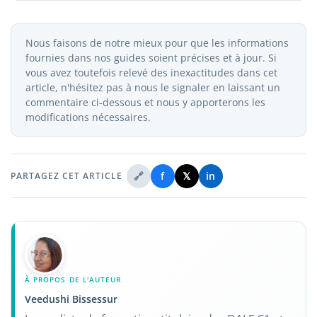
Après la signature du compromis préliminaire, la
hypothèque, saisie ou charge enregistrée sur le bien.
période de due diligence dure en général de 30 à 60
Cette vérification est indispensable avant toute
Nous faisons de notre mieux pour que les informations
jours. Ce délai est utilisé pour vérifier les titres, les
signature.
fournies dans nos guides soient précises et à jour. Si
taxes municipales et la conformité urbanistique avant
vous avez toutefois relevé des inexactitudes dans cet
de signer l'acte définitif. Des délais supplémentaires
article, n'hésitez pas à nous le signaler en laissant un
peuvent survenir si des problèmes administratifs sont
commentaire ci-dessous et nous y apporterons les
identifiés en cours de vérification.
modifications nécessaires.
🔗
f
𝕏
in
PARTAGEZ CET ARTICLE
À PROPOS DE L'AUTEUR
Veedushi Bissessur