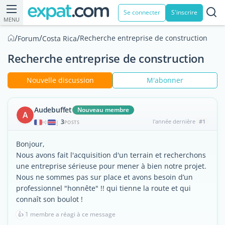
Se connecter
S'inscrire
MENU
/
/
/
Recherche entreprise de construction
Forum
Costa Rica
Recherche entreprise de construction
Nouvelle discussion
M'abonner
Audebuffet
Nouveau membre
A
3
l'année dernière
#1
|
POSTS
Bonjour,
Nous avons fait l'acquisition d'un terrain et recherchons
une entreprise sérieuse pour mener à bien notre projet.
Nous ne sommes pas sur place et avons besoin d’un
professionnel "honnête" !! qui tienne la route et qui
connaît son boulot !
👍
1 membre a réagi à ce message