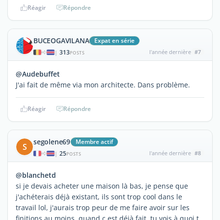
Réagir
Répondre
BUCEOGAVILANA
Expat en série
313
l'année dernière
#7
|
POSTS
@Audebuffet
J'ai fait de même via mon architecte. Dans problème.
Réagir
Répondre
segolene69
Membre actif
S
25
l'année dernière
#8
|
POSTS
@blanchetd
si je devais acheter une maison là bas, je pense que
j'achéterais déjà existant, ils sont trop cool dans le
travail lol, j'aurais trop peur de me faire avoir sur les
finitions.au moins, quand c est déjà fait, tu vois à quoi t