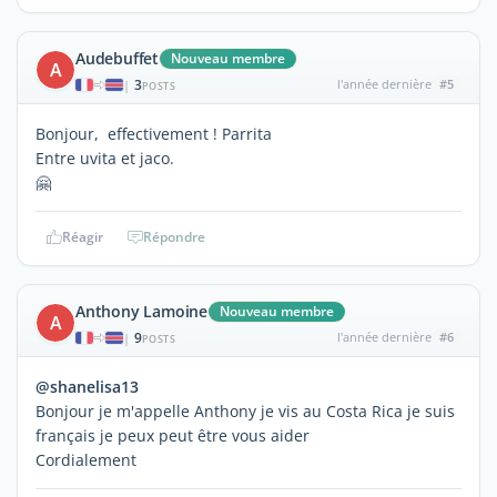
Audebuffet
Nouveau membre
A
3
l'année dernière
#5
|
POSTS
Bonjour, effectivement ! Parrita
Entre uvita et jaco.
🤗
Réagir
Répondre
Anthony Lamoine
Nouveau membre
A
9
l'année dernière
#6
|
POSTS
@shanelisa13
Bonjour je m'appelle Anthony je vis au Costa Rica je suis
français je peux peut être vous aider
Cordialement