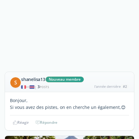
shanelisa13
Nouveau membre
S
3
l'année dernière
#2
|
POSTS
Bonjour,
Si vous avez des pistes, on en cherche un également,😊
Réagir
Répondre