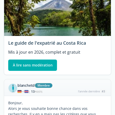
Le guide de l'expatrié au Costa Rica
Mis à jour en 2026, complet et gratuit
À lire sans modération
blanchetd
Membre
13
l'année dernière
#3
|
POSTS
Bonjour,
Alors je vous souhaite bonne chance dans vos
recherches. Il y en a mais pas les critères que vous