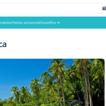
mobilier
Petites annonces
Forum
Plus
Événements
ca
Membres
Photos