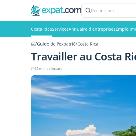
Rechercher
Costa Rica
Services
Annuaire d'entreprises
Emploi
Im
/
/
Guide de l'expatrié
Costa Rica
Travailler au Costa Ri
12 min de lecture