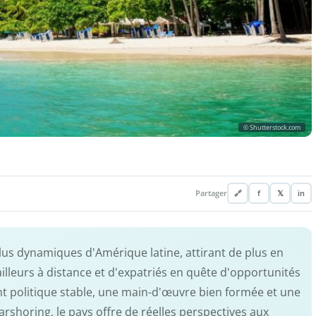
© Shutterstock.com
Partager
🔗
f
𝕏
in
plus dynamiques d'Amérique latine, attirant de plus en
ailleurs à distance et d'expatriés en quête d'opportunités
t politique stable, une main-d'œuvre bien formée et une
rshoring, le pays offre de réelles perspectives aux