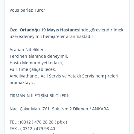
Vous parlez Turc?
Özel Ortadoğu 19 Mayıs Hastanesi
nde görevlendirilmek
üzere;deneyimli hemşireler aranmaktadır.
Aranan Nitelikler :
Tercihen alanında deneyimli,
Hasta Memnuniyeti odaklı,
Full-Time çalışabilecek,
Ameliyathane , Acil Servis ve Yataklı Servis hemşireleri
aramaktayız.
FİRMANIN İLETİŞİM BİLGİLERİ:
Nacı Çakır Mah. 761. Sok. No: 2 Dikmen / ANKARA
TEL : (0312 ) 478 28 28 ( pbx )
FAX : ( 0312 ) 479 93 40