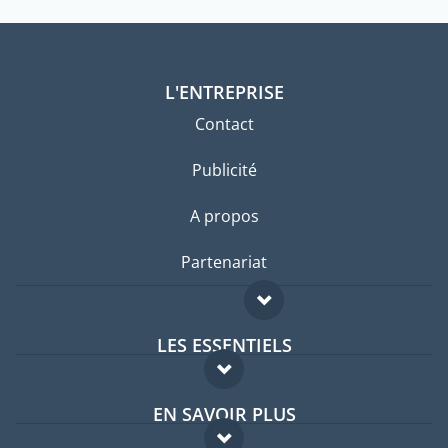
L'ENTREPRISE
Contact
Publicité
A propos
Partenariat
LES ESSENTIELS
Forum expatriés
EN SAVOIR PLUS
Guides pays
FAQ