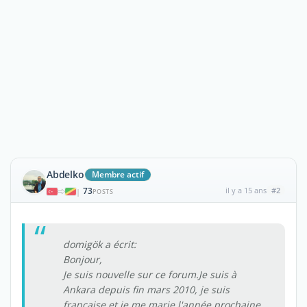
Abdelko
Membre actif
73
il y a 15 ans
#2
|
POSTS
domigök a écrit:
Bonjour,
Je suis nouvelle sur ce forum.Je suis à
Ankara depuis fin mars 2010, je suis
française et je me marie l'année prochaine