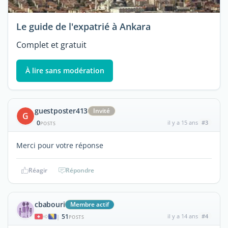
Le guide de l'expatrié à Ankara
Complet et gratuit
À lire sans modération
guestposter413
Invité
G
0
il y a 15 ans
#3
POSTS
Merci pour votre réponse
Réagir
Répondre
cbabouri
Membre actif
51
il y a 14 ans
#4
|
POSTS