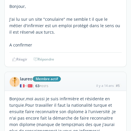
Bonjour,
J'ai lu sur un site "conulaire" me semble t il que le
métier d'infirmier est un emploi protégé dans le sens ou
il est réservé aux turcs.
A confirmer
Réagir
Répondre
laureo
Membre actif
63
il y a 14 ans
#5
|
POSTS
Bonjour,moi aussi je suis infirmière et résidente en
turquie.Pour travailler il faut la nationalité turque et
ensuite faire reconnaitre son diplome à l'université .Je
n'ai pas encore fait la démarche de faire reconnaitre
mon diplome (manque de temps)mais des que j'aurai
plus de renseignemenst je vous en informerai .