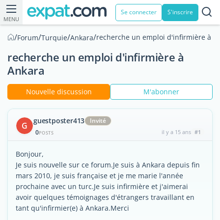
Se connecter
S'inscrire
MENU
/
/
/
/
recherche un emploi d'infirmière à A
Forum
Turquie
Ankara
recherche un emploi d'infirmière à
Ankara
Nouvelle discussion
M'abonner
guestposter413
Invité
G
0
il y a 15 ans
#1
POSTS
Bonjour,
Je suis nouvelle sur ce forum.Je suis à Ankara depuis fin
mars 2010, je suis française et je me marie l'année
prochaine avec un turc.Je suis infirmière et j'aimerai
avoir quelques témoignages d'étrangers travaillant en
tant qu'infirmier(e) à Ankara.Merci