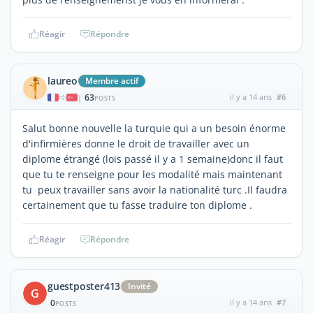
Réagir
Répondre
laureo
Membre actif
63
il y a 14 ans
#6
|
POSTS
Salut bonne nouvelle la turquie qui a un besoin énorme
d'infirmières donne le droit de travailler avec un
diplome étrangé (lois passé il y a 1 semaine)donc il faut
que tu te renseigne pour les modalité mais maintenant
tu peux travailler sans avoir la nationalité turc .Il faudra
certainement que tu fasse traduire ton diplome .
Réagir
Répondre
guestposter413
Invité
G
0
il y a 14 ans
#7
POSTS