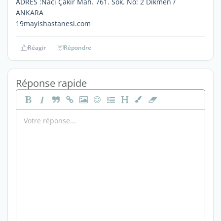
ADRES :Nacı Çakır Mah. 761. Sok. No: 2 Dikmen /
ANKARA
19mayishastanesi.com
Réagir
Répondre
Réponse rapide