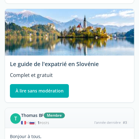
Le guide de l'expatrié en Slovénie
Complet et gratuit
À lire sans modération
Thomas BF
Membre
T
1
l'année dernière
#3
|
POSTS
Bonjour à tous,