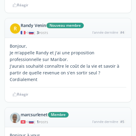
Réagir
Randy Venin
Nouveau membre
R
3
l'année dernière
#4
|
POSTS
Bonjour,
Je m'appelle Randy et j'ai une proposition
professionnelle sur Maribor.
J'aurais souhaité connaître le coût de la vie et savoir à
partir de quelle revenue on s'en sortir seul ?
Cordialement
Réagir
marcsurlenet
Membre
1
l'année dernière
#5
|
POSTS
Bonjour à vous,