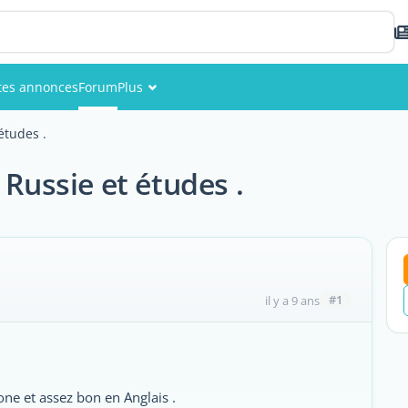
ites annonces
Forum
Plus
Événements
études .
Membres
 Russie et études .
Photos
#1
il y a 9 ans
ne et assez bon en Anglais .