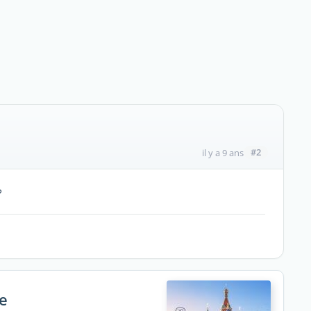
#2
il y a 9 ans
?
ie