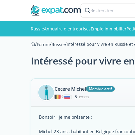
Rechercher
Russie
Annuaire d'entreprises
Emploi
Immobilier
Pet
/
/
/
Intéressé pour vivre en Russie et 
Forum
Russie
Intéressé pour vivre en
Cecere Michel
Membre actif
51
|
POSTS
Bonsoir , je me présente :
Michel 23 ans , habitant en Belgique francopho