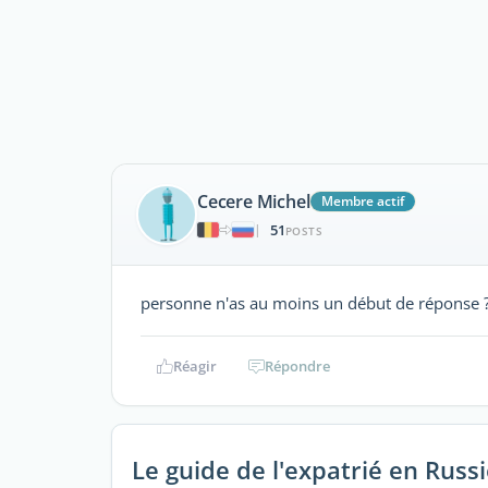
Cecere Michel
Membre actif
51
|
POSTS
personne n'as au moins un début de réponse 
Réagir
Répondre
Le guide de l'expatrié en Russ