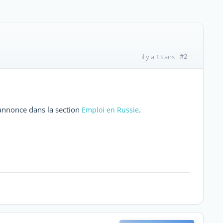
#2
il y a 13 ans
 annonce dans la section
.
Emploi en Russie