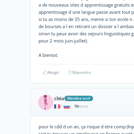
a de nouveaux sites d apprentissage gratuits en
apprentissage d une langue passe avant tout pa
si tu as moins de 35 ans, meme si ton ecole n 
de bourses a l en retirant un dossier a l ambas
sinon tu peux avoir des sejours linguistiques gr
pour 2 mois juin-juillet).
A bientot.
Réagir
Répondre
cleia
Membre actif
70
|
POSTS
pour le cdd d un an, ça risque d etre comp:)liq
soit tu trouves un employeur en France ayant d