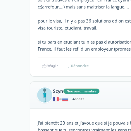
c:)arrefour....) mais sans maitriser la langue....
pour le visa, il n y a pas 36 solutions qd on est
visa touriste, etudiant, travail.
si tu pars en etudiant tu n as pas d autorisation
France, il faut les ref. d un employeur (prom
Réagir
Répondre
Scyn
Nouveau membre
4
|
POSTS
J'ai bientôt 23 ans et j'avoue que si je pouvai
bossant que tu rencontres vraiment les gens ta