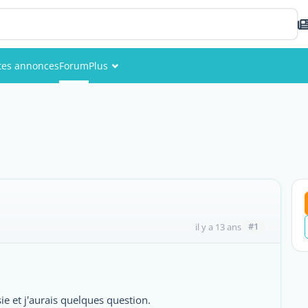
ites annonces
Forum
Plus
Événements
Membres
Photos
#1
il y a 13 ans
ie et j'aurais quelques question.