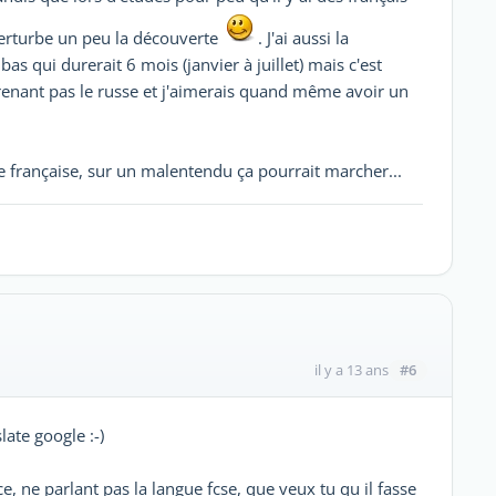
perturbe un peu la découverte
. J'ai aussi la
bas qui durerait 6 mois (janvier à juillet) mais c'est
renant pas le russe et j'aimerais quand même avoir un
 française, sur un malentendu ça pourrait marcher...
#6
il y a 13 ans
late google :-)
e, ne parlant pas la langue fcse, que veux tu qu il fasse