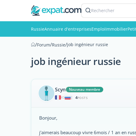
Rechercher
Russie
Annuaire d'entreprises
Emploi
Immobilier
Pet
/
/
/
job ingénieur russie
Forum
Russie
job ingénieur russie
Scyn
Nouveau membre
4
|
POSTS
Bonjour,
j'aimerais beaucoup vivre 6mois / 1 an en russ