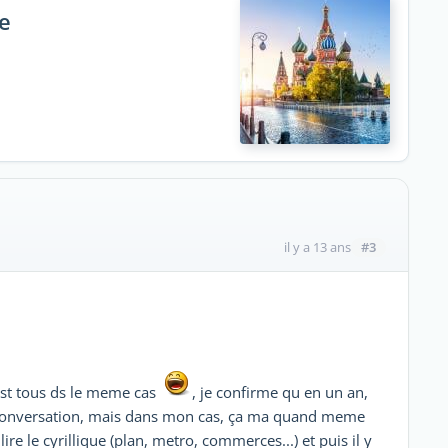
ie
#3
il y a 13 ans
 est tous ds le meme cas
, je confirme qu en un an,
e conversation, mais dans mon cas, ça ma quand meme
re le cyrillique (plan, metro, commerces...) et puis il y