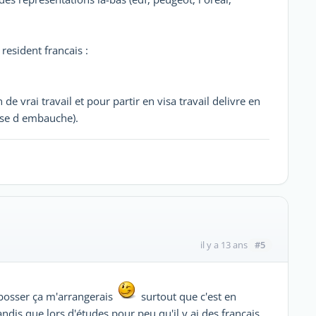
 resident francais :
 de vrai travail et pour partir en visa travail delivre en
esse d embauche).
#5
il y a 13 ans
s bosser ça m'arrangerais
surtout que c'est en
ndis que lors d'études pour peu qu'il y ai des français