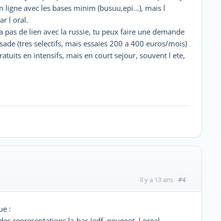
 ligne avec les bases minim (busuu,epi...), mais l
r l oral.
a pas de lien avec la russie, tu peux faire une demande
sade (tres selectifs, mais essaies 200 a 400 euros/mois)
atuits en intensifs, mais en court sejour, souvent l ete,
#4
il y a 13 ans
ue :
es representations la-bas (edf, peugeot, l oreal,