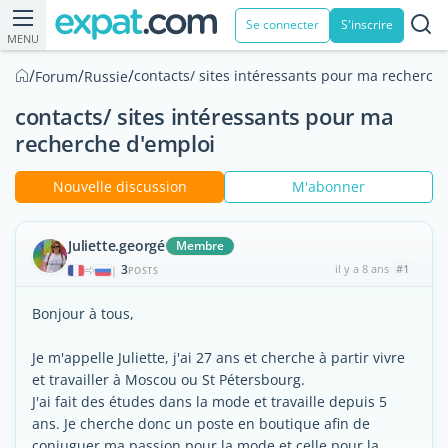
Se connecter
S'inscrire
MENU
/
/
/
contacts/ sites intéressants pour ma recherch
Forum
Russie
contacts/ sites intéressants pour ma
recherche d'emploi
Nouvelle discussion
M'abonner
Juliette.georgé
Membre
3
il y a 8 ans
#1
|
POSTS
Bonjour à tous,
Je m'appelle Juliette, j'ai 27 ans et cherche à partir vivre
et travailler à Moscou ou St Pétersbourg.
J'ai fait des études dans la mode et travaille depuis 5
ans. Je cherche donc un poste en boutique afin de
conjuguer ma passion pour la mode et celle pour la