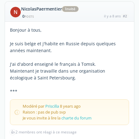
NicolasPaermentier
Invité
N
0
il y a 8 ans
#2
POSTS
Bonjour à tous,
Je suis belge et j'habite en Russie depuis quelques
années maintenant.
J'ai d'abord enseigné le français à Tomsk.
Maintenant je travaille dans une organisation
écologique à Saint Petersbourg.
***
Modéré par
Priscilla
8 years ago
Raison : pas de pub svp
Je vous invite à lire la
charte du forum
👍
2 membres ont réagi à ce message