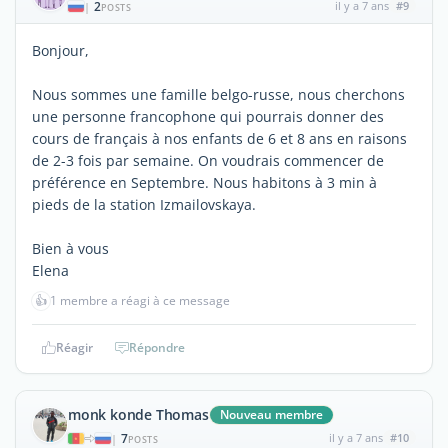
2
il y a 7 ans
#9
|
POSTS
Bonjour,
Nous sommes une famille belgo-russe, nous cherchons
une personne francophone qui pourrais donner des
cours de français à nos enfants de 6 et 8 ans en raisons
de 2-3 fois par semaine. On voudrais commencer de
préférence en Septembre. Nous habitons à 3 min à
pieds de la station Izmailovskaya.
Bien à vous
Elena
👍
1 membre a réagi à ce message
Réagir
Répondre
monk konde Thomas
Nouveau membre
7
il y a 7 ans
#10
|
POSTS