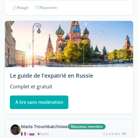
Réagir
Répondre
Le guide de l'expatrié en Russie
Complet et gratuit
À lire sans modération
Maria Troumbatchiova
Nouveau membre
4
il y a 8 ans
#3
|
POSTS