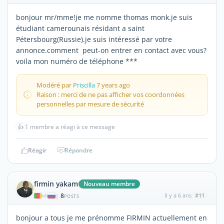
bonjour mr/mme!je me nomme thomas monk.je suis
étudiant camerounais résidant a saint
Pétersbourg(Russie).je suis intéressé par votre
annonce.comment peut-on entrer en contact avec vous?
voila mon numéro de téléphone ***
Modéré par
Priscilla
7 years ago
Raison : merci de ne pas afficher vos coordonnées
personnelles par mesure de sécurité
👍
1 membre a réagi à ce message
Réagir
Répondre
firmin yakam
Nouveau membre
8
il y a 6 ans
#11
|
POSTS
bonjour a tous je me prénomme FIRMIN actuellement en