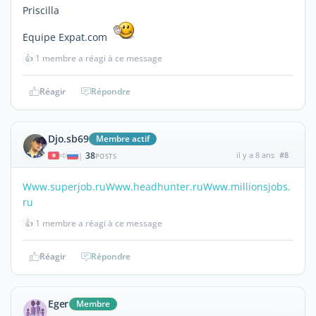
Priscilla
Equipe Expat.com
👍
1 membre a réagi à ce message
Réagir
Répondre
Djo.sb69
Membre actif
38
il y a 8 ans
#8
|
POSTS
Www.superjob.ru
Www.headhunter.ru
Www.millionsjobs.
ru
👍
1 membre a réagi à ce message
Réagir
Répondre
Eger
Membre