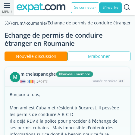
Se connecter
S'inscrire
MENU
/
/
/
Echange de permis de conduire étranger 
Forum
Roumanie
Echange de permis de conduire
étranger en Roumanie
Nouvelle discussion
M'abonner
michelaspanoghe
Nouveau membre
M
5
l'année dernière
#1
|
POSTS
Bonjour à tous;
Mon ami est Cubain et résident à Bucarest. Il possède
les permis de conduire A-B-C-D
Il a déjà RDV à la police pour procéder à l'échange de
ses permis cubains . Mais impossible d'obtenir des
informations sur ce dont il a besoin pour ce faire.