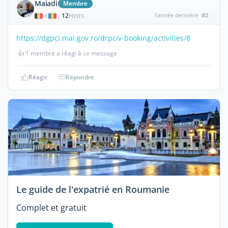
Maiadi
Membre
12
l'année dernière
#2
|
POSTS
https://dgpci.mai.gov.ro/drpciv-booking/activities/8
👍
1 membre a réagi à ce message
Réagir
Répondre
Le guide de l'expatrié en Roumanie
Complet et gratuit