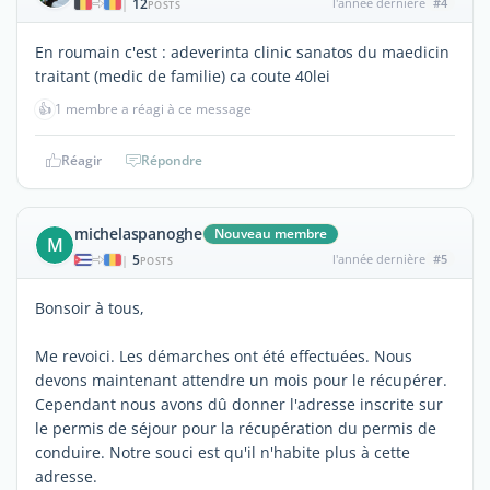
12
l'année dernière
#4
|
POSTS
En roumain c'est : adeverinta clinic sanatos du maedicin
traitant (medic de familie) ca coute 40lei
👍
1 membre a réagi à ce message
Réagir
Répondre
michelaspanoghe
Nouveau membre
M
5
l'année dernière
#5
|
POSTS
Bonsoir à tous,
Me revoici. Les démarches ont été effectuées. Nous
devons maintenant attendre un mois pour le récupérer.
Cependant nous avons dû donner l'adresse inscrite sur
le permis de séjour pour la récupération du permis de
conduire. Notre souci est qu'il n'habite plus à cette
adresse.