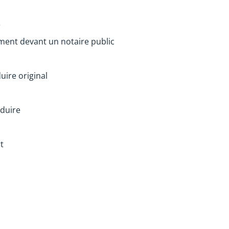
e
rment devant un notaire public
uire original
nduire
t