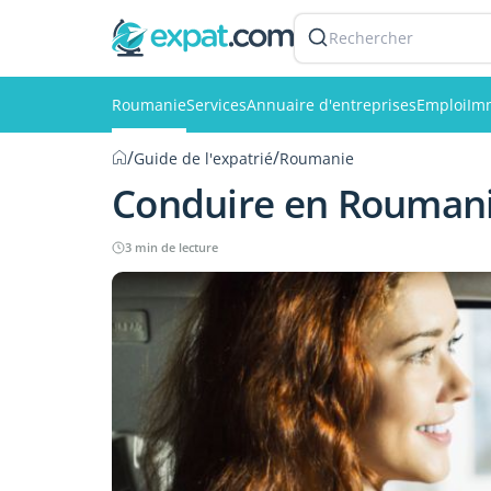
Rechercher
Roumanie
Services
Annuaire d'entreprises
Emploi
Imm
/
/
Guide de l'expatrié
Roumanie
Conduire en Rouman
3 min de lecture