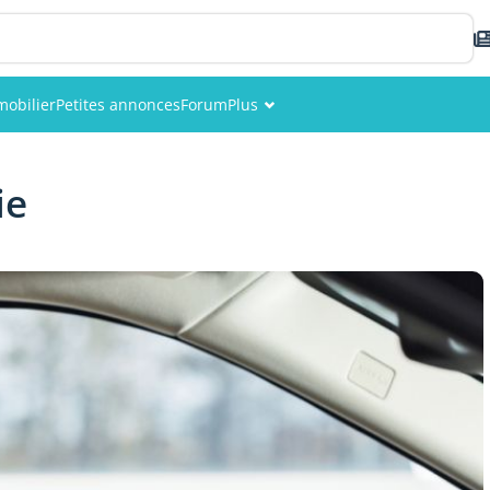
obilier
Petites annonces
Forum
Plus
Événements
ie
Membres
Photos