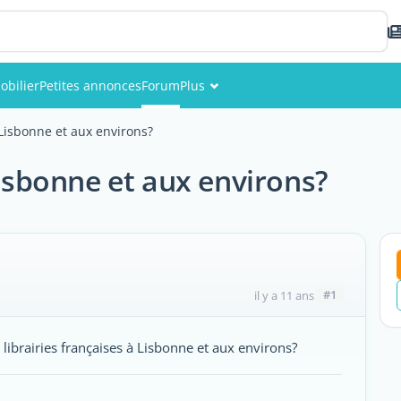
obilier
Petites annonces
Forum
Plus
Événements
 Lisbonne et aux environs?
Membres
Lisbonne et aux environs?
Photos
#1
il y a 11 ans
s librairies françaises à Lisbonne et aux environs?