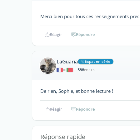
Merci bien pour tous ces renseignements pré
Réagir
Répondre
LaGuaria
Expat en série
588
|
POSTS
De rien, Sophie, et bonne lecture !
Réagir
Répondre
Réponse rapide