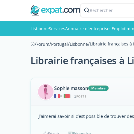
Rechercher
Lisbonne
Services
Annuaire d'entreprises
Emploi
Imm
/
/
/
/
Librairie françaises à
Forum
Portugal
Lisbonne
Librairie françaises à 
Sophie masson
Membre
3
|
POSTS
J'aimerai savoir si c'est possible de trouver de
Réagir
Répondre