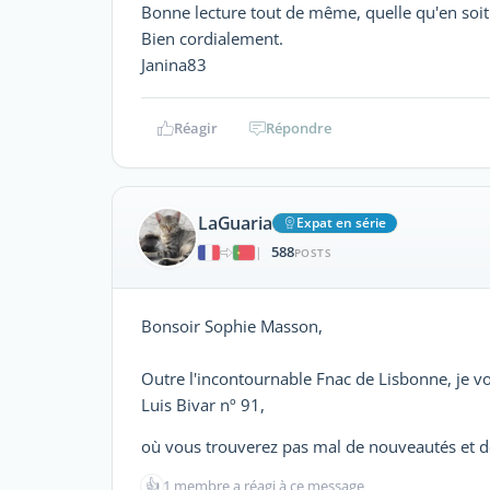
Bonne lecture tout de même, quelle qu'en soit 
Bien cordialement.
Janina83
Réagir
Répondre
LaGuaria
Expat en série
588
|
POSTS
Bonsoir Sophie Masson,
Outre l'incontournable Fnac de Lisbonne, je vo
Luis Bivar nº 91,
où vous trouverez pas mal de nouveautés et de
👍
1 membre a réagi à ce message