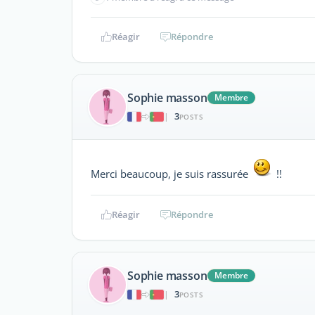
Réagir
Répondre
Sophie masson
Membre
3
|
POSTS
Merci beaucoup, je suis rassurée
!!
Réagir
Répondre
Sophie masson
Membre
3
|
POSTS