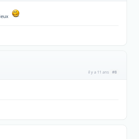
cieux
#8
il y a 11 ans