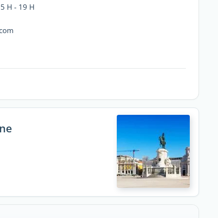
15 H - 19 H
.com
nne