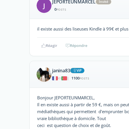
JEPORTEUNMARCEL
Invité
J
0
POSTS
il existe aussi des liseuses Kindle à 99€ et plu
Réagir
Répondre
janina83
ViP
1100
|
POSTS
Bonjour JEPORTEUNMARCEL,
Il en existe aussi à partir de 59 €, mais on peut 
médiathèques qui permettent d'emprunter bo
vraie bibliothèque à domicile. Tout
ceci est question de choix et de goût.