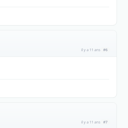
#6
il y a 11 ans
#7
il y a 11 ans