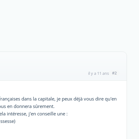
#2
il y a 11 ans
rançaises dans la capitale, je peux déjà vous dire qu'en
 vous en donnera sûrement.
ela intéresse, j'en conseille une :
ssesse)