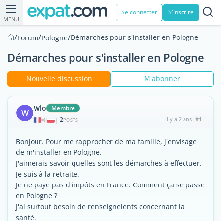
Se connecter
S'inscrire
MENU
/
/
/
Démarches pour s'installer en Pologne
Forum
Pologne
Démarches pour s'installer en Pologne
Nouvelle discussion
M'abonner
Wlo
Membre
W
2
il y a 2 ans
#1
|
POSTS
Bonjour. Pour me rapprocher de ma famille, j'envisage
de m'installer en Pologne.
J'aimerais savoir quelles sont les démarches à effectuer.
Je suis à la retraite.
Je ne paye pas d'impôts en France. Comment ça se passe
en Pologne ?
J'ai surtout besoin de renseignelents concernant la
santé.