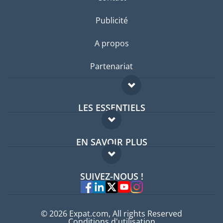
Publicité
A propos
Partenariat
LES ESSENTIELS
Forum expatriés
EN SAVOIR PLUS
Guides pays
FAQ
Offres d'emploi
SUIVEZ-NOUS !
Experts
© 2026 Expat.com, All rights Reserved
Conditions d'utilisation