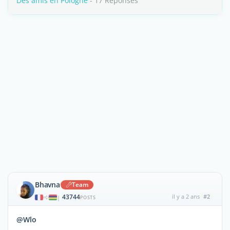
Des amis en Pologne
- 17 Réponses
Bhavna
Team
43744
il y a 2 ans
#2
|
POSTS
@Wlo