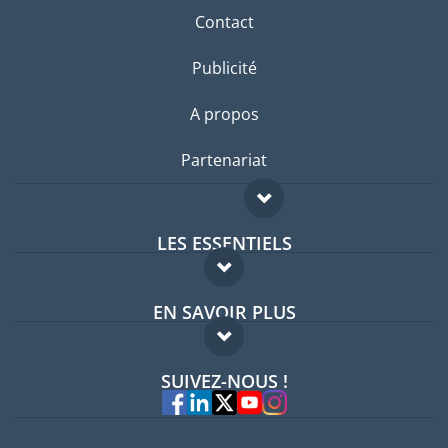
Contact
Publicité
A propos
Partenariat
LES ESSENTIELS
Forum expatriés
EN SAVOIR PLUS
Guides pays
FAQ
Offres d'emploi
SUIVEZ-NOUS !
Experts