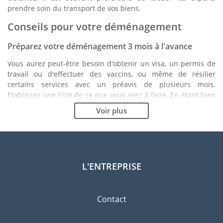
prendre soin du transport de vos biens.
Conseils pour votre déménagement
Préparez votre déménagement 3 mois à l'avance
Vous aurez peut-être besoin d'obtenir un visa, un permis de
travail ou d'effectuer des vaccins, ou même de résilier
certains services avec un préavis de plusieurs mois.
Etablissez une liste de ce que vous avez à faire. En étant bien
organisé, vous vous assurez du bon déroulement de votre
Voir plus
déménagement.
Choisissez le bon déménageur
Les services d'un bon déménageur sont essentiels à tout
projet d'expatriation à Utrecht. Les organismes de régulation
L'ENTREPRISE
indépendants tels que la FIDI vous permettront d'avoir une
idée claire des sociétés de déménagement auxquelles vous
pouvez faire confiance. Les procédures de qualité internes, la
Contact
variété des emballages disponibles ainsi qu'un réseau
important sont des gages de qualité.