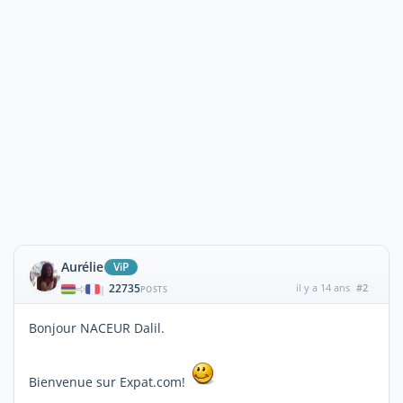
Aurélie
ViP
22735
il y a 14 ans
#2
|
POSTS
Bonjour NACEUR Dalil.
Bienvenue sur Expat.com!