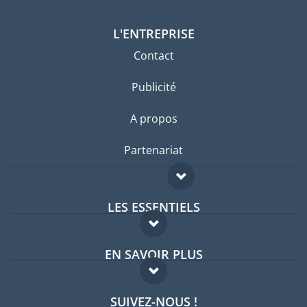
L'ENTREPRISE
Contact
Publicité
A propos
Partenariat
LES ESSENTIELS
Forum expatriés
EN SAVOIR PLUS
Guides pays
FAQ
Offres d'emploi
SUIVEZ-NOUS !