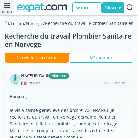
Se connecter
S'inscrire
MENU
/
/
/
Recherche du travail Plombier Sanitaire en 
Forum
Norvège
Recherche du travail Plombier Sanitaire
en Norvege
Nouvelle discussion
M'abonner
NACEUR Dalil
Membre
2
il y a 14 ans
#1
|
POSTS
Bonjour,
Je vis a sainte genevieve des bois 91700 FRANCE.Je
recherche du travail en Norvege domaine Plombier
Sanitaire,installateur sanitaire , soudage et cintrage....
Merci de me contacter si vous avez des offres/idees.
Je peux vous faire parvenir mon CV,