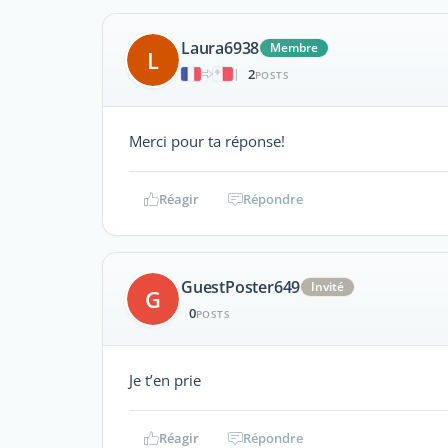
Laura6938
Membre
L
2
|
POSTS
Merci pour ta réponse!
Réagir
Répondre
GuestPoster649
Invité
G
0
POSTS
Je t’en prie
Réagir
Répondre