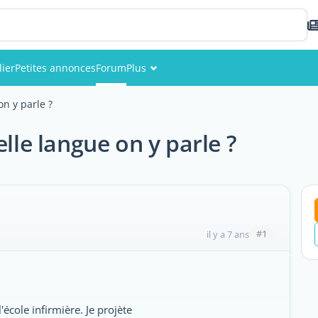
ier
Petites annonces
Forum
Plus
Événements
on y parle ?
Membres
elle langue on y parle ?
Photos
#1
il y a 7 ans
école infirmière. Je projète