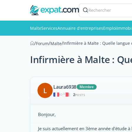
Rechercher
Malte
Services
Annuaire d'entreprises
Emploi
Immobil
/
/
/
Infirmière à Malte : Quelle langue 
Forum
Malte
Infirmière à Malte : Qu
Laura6938
Membre
L
2
|
POSTS
Bonjour,
Je suis actuellement en 3ème année d'étude à l'