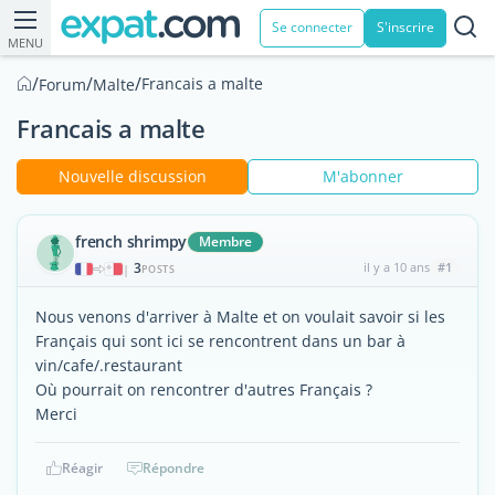
Se connecter
S'inscrire
MENU
/
/
/
Francais a malte
Forum
Malte
Francais a malte
Nouvelle discussion
M'abonner
french shrimpy
Membre
3
il y a 10 ans
#1
|
POSTS
Nous venons d'arriver à Malte et on voulait savoir si les
Français qui sont ici se rencontrent dans un bar à
vin/cafe/.restaurant
Où pourrait on rencontrer d'autres Français ?
Merci
Réagir
Répondre