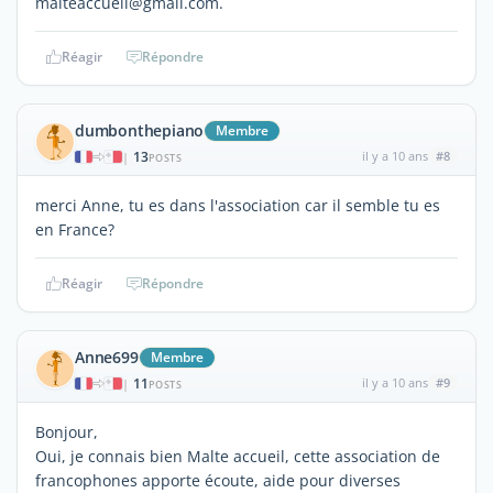
malteaccueil@gmail.com.
Réagir
Répondre
dumbonthepiano
Membre
13
il y a 10 ans
#8
|
POSTS
merci Anne, tu es dans l'association car il semble tu es
en France?
Réagir
Répondre
Anne699
Membre
11
il y a 10 ans
#9
|
POSTS
Bonjour,
Oui, je connais bien Malte accueil, cette association de
francophones apporte écoute, aide pour diverses