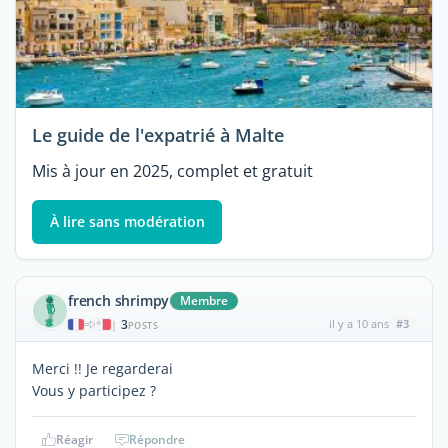
Le guide de l'expatrié à Malte
Mis à jour en 2025, complet et gratuit
À lire sans modération
french shrimpy
Membre
3
il y a 10 ans
#3
|
POSTS
Merci !! Je regarderai
Vous y participez ?
Réagir
Répondre