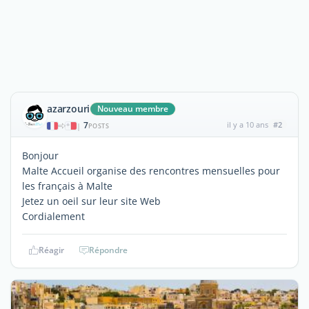
azarzouri
Nouveau membre
7
il y a 10 ans
#2
|
POSTS
Bonjour
Malte Accueil organise des rencontres mensuelles pour
les français à Malte
Jetez un oeil sur leur site Web
Cordialement
Réagir
Répondre