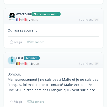
azarzouri
Nouveau membre
7
il y a 10 ans
#4
|
POSTS
Oui assez souvent
Réagir
Répondre
Ol31
Membre
13
il y a 10 ans
#5
|
POSTS
Bonjour,
Malheureusement j ne suis pas à Malte et je ne suis pas
Français, lol mais tu peux contacté Malte Accueil, c'est
une "ASBL" créé pars des Français qui vivent sur place.
Réagir
Répondre