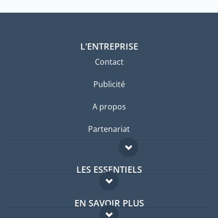
L'ENTREPRISE
Contact
Publicité
A propos
Partenariat
LES ESSENTIELS
Forum expatriés
EN SAVOIR PLUS
Guides pays