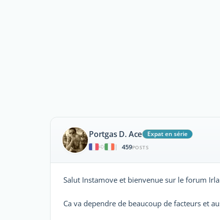
Portgas D. Ace
Expat en série
459
|
POSTS
Salut Instamove et bienvenue sur le forum Irl
Ca va dependre de beaucoup de facteurs et auss