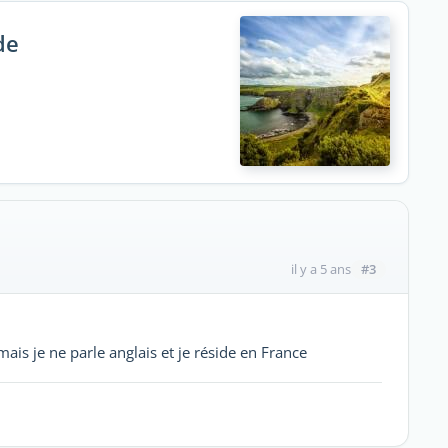
de
#3
il y a 5 ans
ais je ne parle anglais et je réside en France