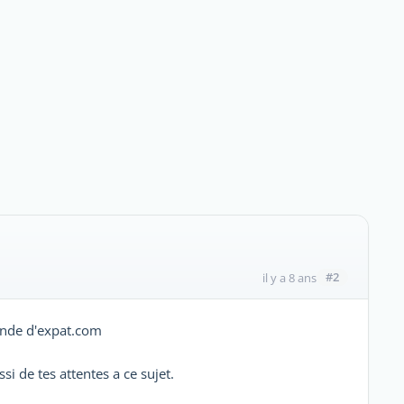
#2
il y a 8 ans
ande d'expat.com
i de tes attentes a ce sujet.