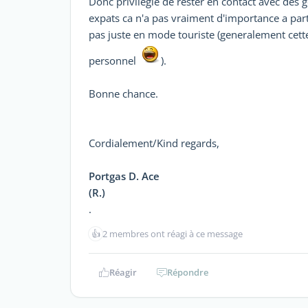
Donc privilegie de rester en contact avec des 
expats ca n'a pas vraiment d'importance a parti
pas juste en mode touriste (generalement cette
personnel
).
Bonne chance.
Cordialement/Kind regards,
Portgas D. Ace
(R.)
.
👍
2 membres ont réagi à ce message
Réagir
Répondre