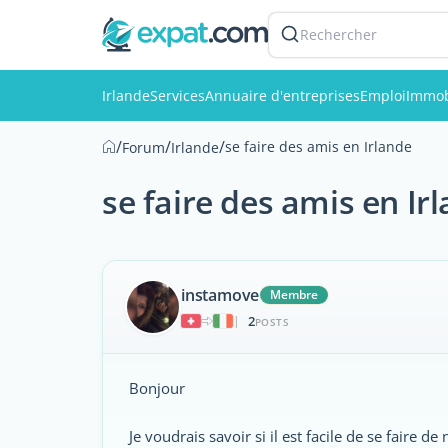
Rechercher
Irlande
Services
Annuaire d'entreprises
Emploi
Immob
/
/
/
se faire des amis en Irlande
Forum
Irlande
se faire des amis en Ir
instamove
Membre
2
|
POSTS
Bonjour
Je voudrais savoir si il est facile de se faire 