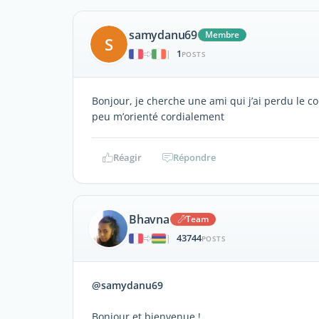
samydanu69
Membre
S
1
|
POSTS
Bonjour, je cherche une ami qui j’ai perdu le con
peu m’orienté cordialement
Réagir
Répondre
Bhavna
Team
43744
|
POSTS
@samydanu69
Bonjour et bienvenue !