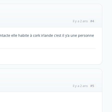
#4
il y a 2 ans
tacte elle habite à cork irlande c’est il y’a une personne
#5
il y a 2 ans