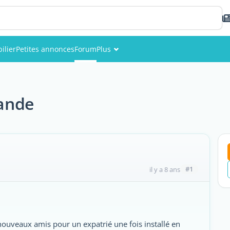
ilier
Petites annonces
Forum
Plus
Événements
Membres
lande
Photos
#1
il y a 8 ans
de nouveaux amis pour un expatrié une fois installé en