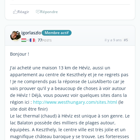
Réagir
Répondre
igorlaszlo
Membre actif
77
il y a 9 ans
#5
|
POSTS
Bonjour !
J'ai acheté une maison 13 km de Hévìz, aussi un
appartement au centre de Keszthely et je ne regrets pas
! Je ne comprends pas la réponse de LuisAlberto car je
vais prouver qu'il y a beaucoup de choses à voir autour
de Hévìz ! Déjà, vous pouvez voir quelques sites dans la
région ici :
http://www.westhungary.com/sites.html
(le
site doit être finir)
Le lac thermal (chaud) à Hévìz est unique à son genre. Le
lac Balaton possède des milliers de plages autour,
équipées. A Keszthely, le centre ville est très jolie et un
magnifique château baroque y se trouve. Les forteresses