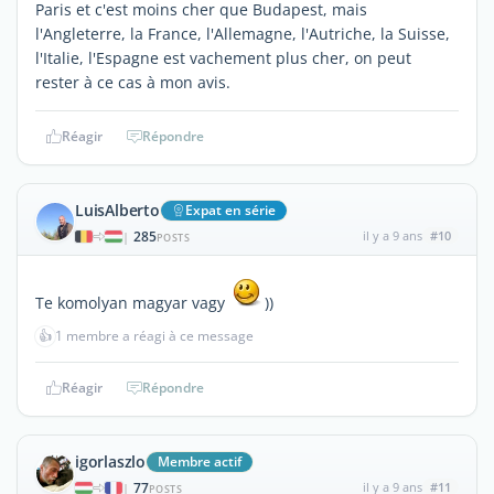
Paris et c'est moins cher que Budapest, mais
l'Angleterre, la France, l'Allemagne, l'Autriche, la Suisse,
l'Italie, l'Espagne est vachement plus cher, on peut
rester à ce cas à mon avis.
Réagir
Répondre
LuisAlberto
Expat en série
285
il y a 9 ans
#10
|
POSTS
Te komolyan magyar vagy
))
👍
1 membre a réagi à ce message
Réagir
Répondre
igorlaszlo
Membre actif
77
il y a 9 ans
#11
|
POSTS