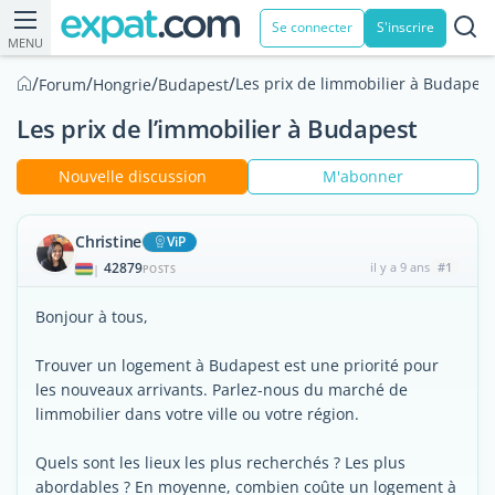
Se connecter
S'inscrire
MENU
/
/
/
/
Les prix de limmobilier à Budapest
Forum
Hongrie
Budapest
Les prix de l’immobilier à Budapest
Nouvelle discussion
M'abonner
Christine
ViP
42879
il y a 9 ans
#1
|
POSTS
Bonjour à tous,
Trouver un logement à Budapest est une priorité pour
les nouveaux arrivants. Parlez-nous du marché de
limmobilier dans votre ville ou votre région.
Quels sont les lieux les plus recherchés ? Les plus
abordables ? En moyenne, combien coûte un logement à