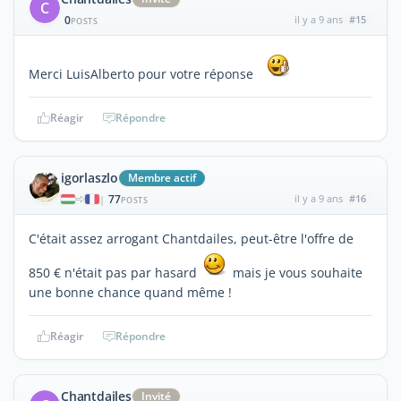
C
0
il y a 9 ans
#15
POSTS
Merci LuisAlberto pour votre réponse
Réagir
Répondre
igorlaszlo
Membre actif
77
il y a 9 ans
#16
|
POSTS
C'était assez arrogant Chantdailes, peut-être l'offre de
850 € n'était pas par hasard
mais je vous souhaite
une bonne chance quand même !
Réagir
Répondre
Chantdailes
Invité