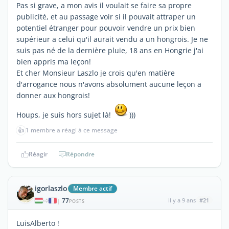
Pas si grave, a mon avis il voulait se faire sa propre
publicité, et au passage voir si il pouvait attraper un
potentiel étranger pour pouvoir vendre un prix bien
supérieur a celui qu'il aurait vendu a un hongrois. Je ne
suis pas né de la dernière pluie, 18 ans en Hongrie j'ai
bien appris ma leçon!
Et cher Monsieur Laszlo je crois qu'en matière
d'arrogance nous n'avons absolument aucune leçon a
donner aux hongrois!
Houps, je suis hors sujet là!
)))
👍
1 membre a réagi à ce message
Réagir
Répondre
igorlaszlo
Membre actif
77
il y a 9 ans
#21
|
POSTS
LuisAlberto !