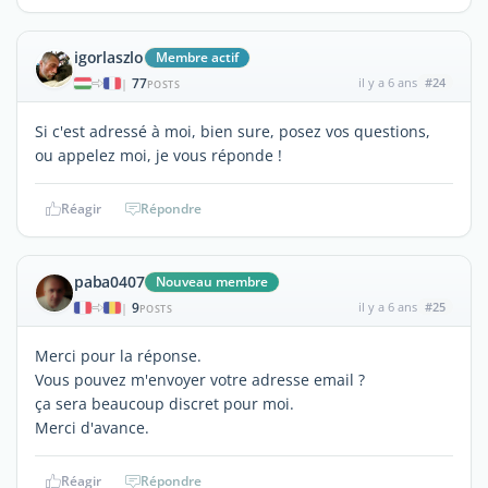
igorlaszlo
Membre actif
77
il y a 6 ans
#24
|
POSTS
Si c'est adressé à moi, bien sure, posez vos questions,
ou appelez moi, je vous réponde !
Réagir
Répondre
paba0407
Nouveau membre
9
il y a 6 ans
#25
|
POSTS
Merci pour la réponse.
Vous pouvez m'envoyer votre adresse email ?
ça sera beaucoup discret pour moi.
Merci d'avance.
Réagir
Répondre