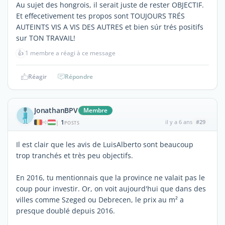
Au sujet des hongrois, il serait juste de rester OBJECTIF.
Et effecetivement tes propos sont TOUJOURS TRÉS
AUTEINTS VIS A VIS DES AUTRES et bien súr trés positifs
sur TON TRAVAIL!
👍
1 membre a réagi à ce message
Réagir
Répondre
JonathanBPV
Membre
1
il y a 6 ans
#29
|
POSTS
Il est clair que les avis de LuisAlberto sont beaucoup
trop tranchés et très peu objectifs.
En 2016, tu mentionnais que la province ne valait pas le
coup pour investir. Or, on voit aujourd'hui que dans des
villes comme Szeged ou Debrecen, le prix au m² a
presque doublé depuis 2016.