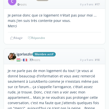
C
0
il y a 9 ans
#17
POSTS
Je pense donc que ce logement n'était pas pour moi ...
mais j'en suis très contente pour vous.
Merci
Réagir
Répondre
igorlaszlo
Membre actif
77
il y a 9 ans
#18
|
POSTS
Je ne parle pas de mon logement du tout ! Je vous ai
donné beaucoup d'information et vous avez remercié
seulement à LuisAlberto comme je n'existais même pas
sur ce forum... ça s'appelle l'arrogance, c'était assez
rude, je trouve. Donc, c'est rien a voir avec mon
appartement... Mais je ne voudrais pas prolonger cette
conversation, c'est ma faute que j'attends quelques fois
un "merci", aujourd'hui ce n'est pas la peine... Bonne