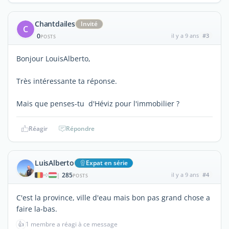
Chantdailes
Invité
C
0
il y a 9 ans
#3
POSTS
Bonjour LouisAlberto,
Très intéressante ta réponse.
Mais que penses-tu d'Héviz pour l'immobilier ?
Réagir
Répondre
LuisAlberto
Expat en série
285
il y a 9 ans
#4
|
POSTS
C'est la province, ville d'eau mais bon pas grand chose a
faire la-bas.
👍
1 membre a réagi à ce message