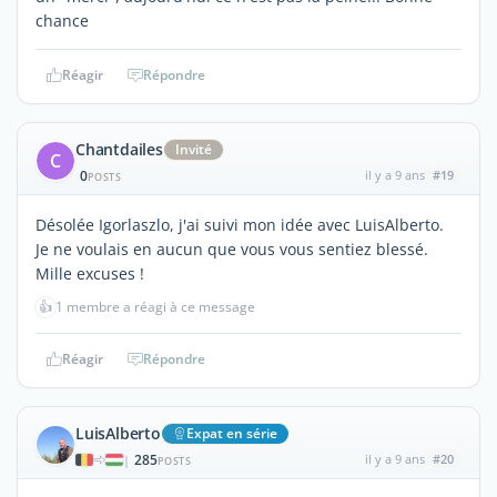
chance
Réagir
Répondre
Chantdailes
Invité
C
0
il y a 9 ans
#19
POSTS
Désolée Igorlaszlo, j'ai suivi mon idée avec LuisAlberto.
Je ne voulais en aucun que vous vous sentiez blessé.
Mille excuses !
👍
1 membre a réagi à ce message
Réagir
Répondre
LuisAlberto
Expat en série
285
il y a 9 ans
#20
|
POSTS