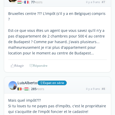
77
il y a 9 ans
#7
|
POSTS
Bruxelles centre ??? L'impôt (s'il y a en Belgique) compris
?
Est-ce que vous êtes un agent que vous savez qu'il n'y a
pas d'appartement de 2 chambres pour 500 € au centre
de Budapest ? Comme par hasard, j'avais plusieurs...
malheureusement je n'ai plus d'appartement pour
location pour le moment au centre de Budapest...
Réagir
Répondre
LuisAlberto
Expat en série
285
il y a 9 ans
#8
|
POSTS
Mais quel impôt???
Si tu loues tu ne payes pas d'impôts, c'est le propriétaire
qui s'acquitte de l'impôt foncier et le cadastre!