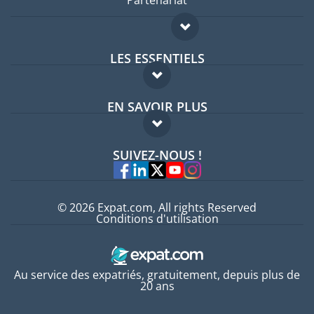
Partenariat
LES ESSENTIELS
Forum expatriés
EN SAVOIR PLUS
Guides pays
FAQ
Offres d'emploi
SUIVEZ-NOUS !
Experts
© 2026 Expat.com, All rights Reserved
Conditions d'utilisation
Au service des expatriés, gratuitement, depuis plus de
20 ans