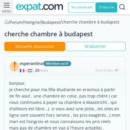
Se connecter
S'inscrire
MENU
/
/
/
/
cherche chambre à budapest
Forum
Hongrie
Budapest
cherche chambre à budapest
Nouvelle discussion
M'abonner
esperantina
Membre actif
25
il y a 12 ans
#1
|
POSTS
bonjour,
je cherche pour ma fille étudiante en erasmus à partir
de fin aout , une chambre en coloc, pas trop chère ( car
nous continuons à payer sa chambre à Maastricht , qui
d'ailleurs est libre...). si vous avez une piste...les sites en
ligne sont souvent hors service , les prix exagérés...( mon
mari est hongrois et nous connaissons les prix réels
mais pas de chambre en vue à l'heure actuelle) .