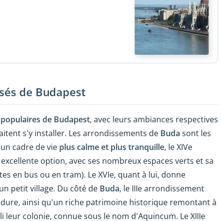
isés de Budapest
 populaires de Budapest
, avec leurs ambiances respectives
haitent s'y installer. Les arrondissements de
Buda
sont les
z à un cadre de vie
plus calme et plus tranquille
, le XIV
e
excellente option, avec ses nombreux espaces verts et sa
utes en bus ou en tram). Le XVI
e
, quant à lui, donne
n petit village.
Du côté de
Buda
, le IIIe arrondissement
rdure, ainsi qu'un riche patrimoine historique remontant à
li leur colonie, connue sous le nom d'Aquincum.
Le XIII
e