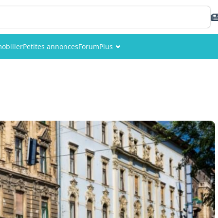
obilier
Petites annonces
Forum
Plus
Événements
Membres
Photos