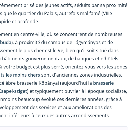
rêmement prisé des jeunes actifs, séduits par sa proximité
 que le quartier du Palais, autrefois mal famé (VIII
e
apide et profonde.
lement en centre-ville, où se concentrent de nombreuses
jbuda
), à proximité du campus de Lágymányos et de
sement le plus cher est le V
e
, bien qu'il soit situé dans
x bâtiments gouvernementaux, de banques et d'hôtels
 Si votre budget est plus serré, orientez-vous vers les zones
s les moins chers
sont d'anciennes zones industrielles,
a célèbre brasserie Kőbányai (aujourd'hui la
brasserie
Csepel-sziget
) et typiquement ouvrier à l'époque socialiste,
anmoins beaucoup évolué ces dernières années, grâce à
développement des services et aux améliorations des
ement inférieurs à ceux des autres arrondissements.