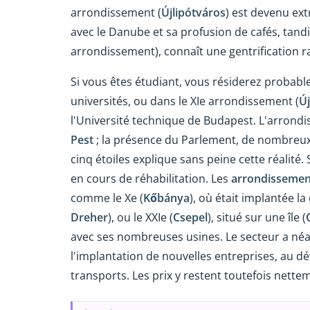
arrondissement (
Újlipótváros
) est devenu ext
avec le Danube et sa profusion de cafés, tandis
arrondissement), connaît une gentrification r
Si vous êtes étudiant, vous résiderez probab
universités, ou dans le XI
e
arrondissement (
Ú
l'Université technique de Budapest. L'arrondis
Pest
; la présence du Parlement, de nombreu
cinq étoiles explique sans peine cette réalité.
en cours de réhabilitation. Les
arrondissement
comme le X
e
(
Kőbánya
), où était implantée l
Dreher
), ou le XXI
e
(
Csepel
), situé sur une île (
avec ses nombreuses usines. Le secteur a né
l'implantation de nouvelles entreprises, au 
transports. Les prix y restent toutefois nett