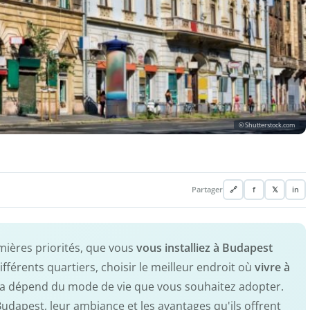
© Shutterstock.com
Partager
🔗
f
𝕏
in
mières priorités, que vous
vous installiez à Budapest
ifférents quartiers, choisir le meilleur endroit où
vivre à
ela dépend du mode de vie que vous souhaitez adopter.
Budapest, leur ambiance et les avantages qu'ils offrent