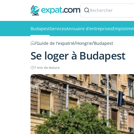
Rechercher
Budapest
Services
Annuaire d'entreprises
Emploi
Imm
/
/
/
Guide de l'expatrié
Hongrie
Budapest
Se loger à Budapest
7 min de lecture