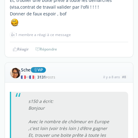
Et, trouver une boite prête à toute les démarches
(visa,contrat de travail valider par l'ofii ! ! ! !
Donner de faux espoir , bof
👍
1 membre a réagi à ce message
Réagir
Répondre
Sche
ViP
3131
il y a 8 ans
#8
|
POSTS
s150 a écrit:
Bonjour
Avec le nombre de chômeur en Europe
,c'est loin (voir très loin ) d’être gagner
Et, trouver une boite prête à toute les