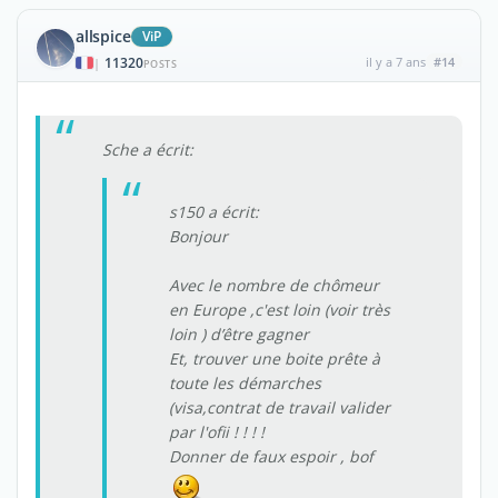
allspice
ViP
11320
il y a 7 ans
#14
|
POSTS
Sche a écrit:
s150 a écrit:
Bonjour
Avec le nombre de chômeur
en Europe ,c'est loin (voir très
loin ) d’être gagner
Et, trouver une boite prête à
toute les démarches
(visa,contrat de travail valider
par l'ofii ! ! ! !
Donner de faux espoir , bof