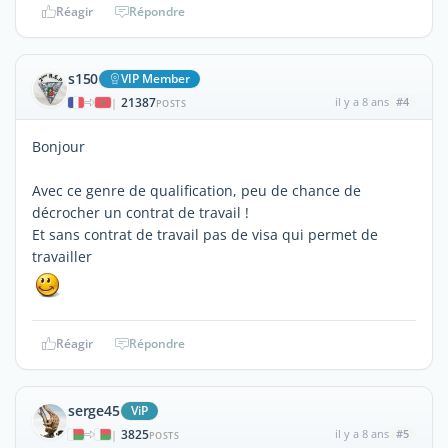
Réagir
Répondre
s150
VIP Member
21387
il y a 8 ans
#4
|
POSTS
Bonjour
Avec ce genre de qualification, peu de chance de
décrocher un contrat de travail !
Et sans contrat de travail pas de visa qui permet de
travailler
Réagir
Répondre
serge45
ViP
3825
il y a 8 ans
#5
|
POSTS