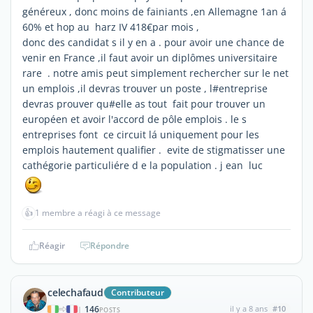
généreux , donc moins de fainiants ,en Allemagne 1an á
60% et hop au harz IV 418€par mois ,
donc des candidat s il y en a . pour avoir une chance de
venir en France ,il faut avoir un diplômes universitaire
rare . notre amis peut simplement rechercher sur le net
un emplois ,il devras trouver un poste , l#entreprise
devras prouver qu#elle as tout fait pour trouver un
européen et avoir l'accord de pôle emplois . le s
entreprises font ce circuit lá uniquement pour les
emplois hautement qualifier . evite de stigmatisser une
cathégorie particuliére d e la population . j ean luc
👍
1 membre a réagi à ce message
Réagir
Répondre
celechafaud
Contributeur
146
il y a 8 ans
#10
|
POSTS