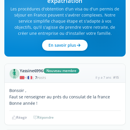
expatriation
Les procédures d'obtention d'un visa ou d'un permis de
séjour en France peuvent s'avérer complexes. Notre
service simplifie chaque étape et s'adapte à vos
objectifs, qu'il s'agisse de prendre votre retraite, de
créer une entreprise ou d'installer votre famille.
En savoir plus
Yassine6996
Nouveau membre
7
il y a 7 ans
#15
|
POSTS
Bonsoir ,
Faut se renseigner au prés du consulat de la france
Bonne année !
Réagir
Répondre