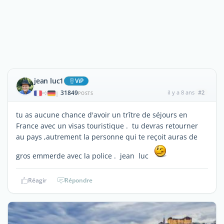
jean luc1
ViP
31849
il y a 8 ans
#2
|
POSTS
tu as aucune chance d'avoir un trître de séjours en
France avec un visas touristique . tu devras retourner
au pays ,autrement la personne qui te reçoit auras de
gros emmerde avec la police . jean luc
Réagir
Répondre