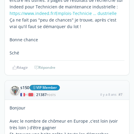
encore les usines. 5 pages de résultats de recherche sur
Indeed pour Technicien de maintenance industrielle :
https://www.indeed.fr/Emplois-Technicie … dustrielle
Ça ne fait pas "peu de chances" je trouve, après c'est
vrai qu'il faut se démarquer du lot !
Bonne chance
Sché
Réagir
Répondre
s150
VIP Member
21387
il y a 8 ans
#7
|
POSTS
Bonjour
Avec le nombre de chômeur en Europe ,c'est loin (voir
très loin ) d’être gagner