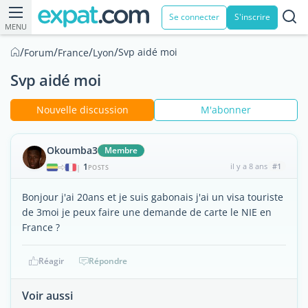
Se connecter
S'inscrire
MENU
/
/
/
/
Svp aidé moi
Forum
France
Lyon
Svp aidé moi
Nouvelle discussion
M'abonner
Okoumba3
Membre
1
il y a 8 ans
#1
|
POSTS
Bonjour j'ai 20ans et je suis gabonais j'ai un visa touriste
de 3moi je peux faire une demande de carte le NIE en
France ?
Réagir
Répondre
Voir aussi