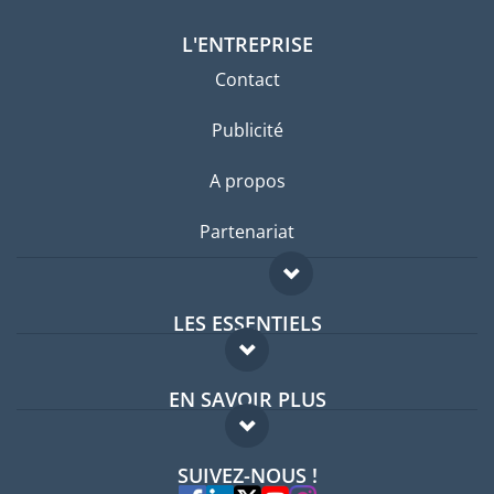
L'ENTREPRISE
Contact
Publicité
A propos
Partenariat
LES ESSENTIELS
Forum expatriés
EN SAVOIR PLUS
Guides pays
FAQ
Offres d'emploi
SUIVEZ-NOUS !
Experts