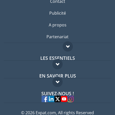
Contact
Publicité
A propos
Partenariat
LES ESSENTIELS
Forum expatriés
EN SAVOIR PLUS
Guides pays
FAQ
Offres d'emploi
SUIVEZ-NOUS !
Experts
© 2026 Expat.com, All rights Reserved