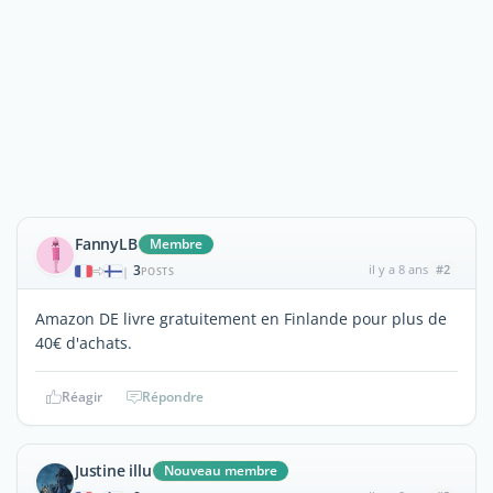
FannyLB
Membre
3
il y a 8 ans
#2
|
POSTS
Amazon DE livre gratuitement en Finlande pour plus de
40€ d'achats.
Réagir
Répondre
Justine illu
Nouveau membre