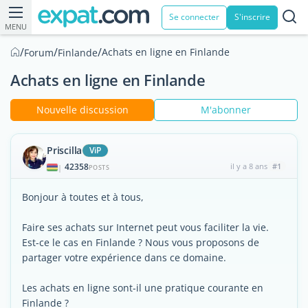
Se connecter
S'inscrire
MENU
/
/
/
Achats en ligne en Finlande
Forum
Finlande
Achats en ligne en Finlande
Nouvelle discussion
M'abonner
Priscilla
ViP
42358
il y a 8 ans
#1
|
POSTS
Bonjour à toutes et à tous,
Faire ses achats sur Internet peut vous faciliter la vie.
Est-ce le cas en Finlande ? Nous vous proposons de
partager votre expérience dans ce domaine.
Les achats en ligne sont-il une pratique courante en
Finlande ?