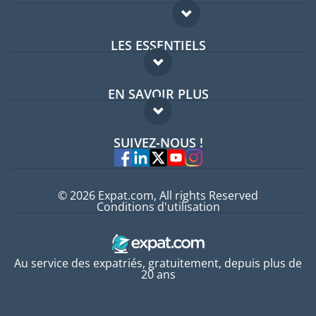
LES ESSENTIELS
Forum expatriés
EN SAVOIR PLUS
Guides pays
FAQ
Offres d'emploi
SUIVEZ-NOUS !
Experts
© 2026 Expat.com, All rights Reserved
Conditions d'utilisation
Au service des expatriés, gratuitement, depuis plus de
20 ans