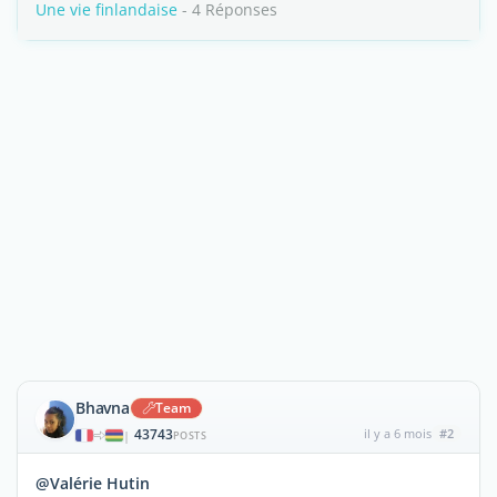
Une vie finlandaise
- 4 Réponses
Bhavna
Team
43743
il y a 6 mois
#2
|
POSTS
@Valérie Hutin