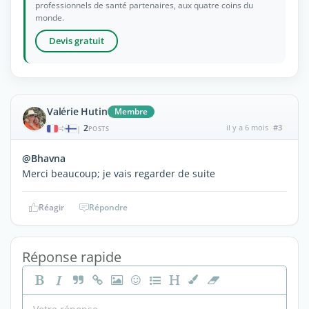
professionnels de santé partenaires, aux quatre coins du
monde.
Devis gratuit
Valérie Hutin
Membre
2
il y a 6 mois
#3
|
POSTS
@Bhavna
Merci beaucoup; je vais regarder de suite
Réagir
Répondre
Réponse rapide