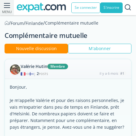
Se connecter
S'inscrire
MENU
/
/
/
Complémentaire mutuelle
Forum
Finlande
Complémentaire mutuelle
Nouvelle discussion
M'abonner
Valérie Hutin
Membre
2
il y a 6 mois
#1
|
POSTS
Bonjour,
Je m'appelle Valérie et pour des raisons personnelles, je
vais m'expatrier dans peu de temps en Finlande, prêt
d'Helsinki. De nombreux papiers doivent se faire et
préparer. Notamment pour une complémentaire, en
pays étrangers, je pense. Avez-vous une à me suggérer?