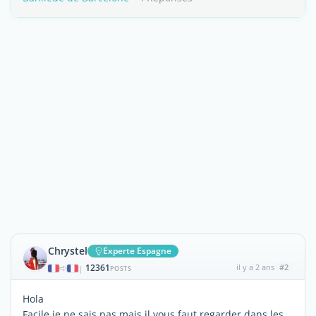
Chrystel
Experte Espagne
12361
il y a 2 ans
#2
|
POSTS
Hola
Facile je ne sais pas mais il vous faut regarder dans les