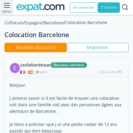
Se connecter
S'inscrire
MENU
/
/
/
/
Colocation Barcelone
Forum
Espagne
Barcelone
Colocation Barcelone
Nouvelle discussion
M'abonner
cecilebordeaux
Nouveau membre
C
3
il y a 2 ans
#1
|
POSTS
Bonjour,
J aimerai savoir si il est facile de trouver une colocation
soit dans une famille soit avec des personnes âgées aux
alentours de Barcelone.
Je tiens à préciser que j ai une petite cocker de 12 ans
passés qui dort beaucoup.