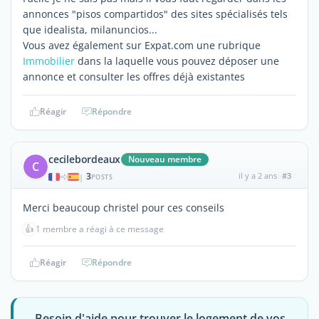
annonces "pisos compartidos" des sites spécialisés tels
que idealista, milanuncios...
Vous avez également sur Expat.com une rubrique
Immobilier
dans la laquelle vous pouvez déposer une
annonce et consulter les offres déjà existantes
Réagir
Répondre
cecilebordeaux
Nouveau membre
C
3
il y a 2 ans
#3
|
POSTS
Merci beaucoup christel pour ces conseils
👍
1 membre a réagi à ce message
Réagir
Répondre
Besoin d'aide pour trouver le logement de vos