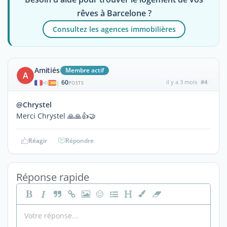
rêves à Barcelone ?
Consultez les agences immobilières
Amitiés
Membre actif
A
60
il y a 3 mois
#4
|
POSTS
@Chrystel
Merci Chrystel 🙏🙏👍🤝
Réagir
Répondre
Réponse rapide