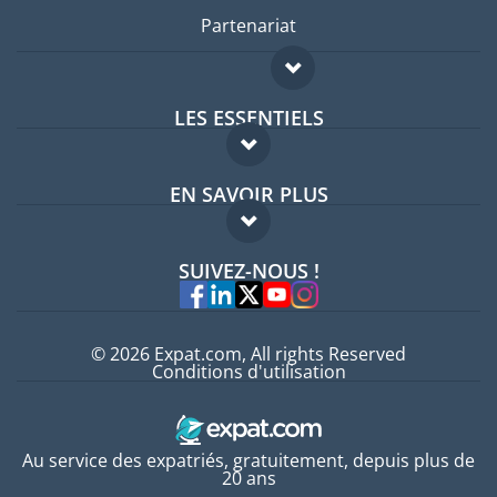
Partenariat
LES ESSENTIELS
Forum expatriés
EN SAVOIR PLUS
Guides pays
FAQ
Offres d'emploi
SUIVEZ-NOUS !
Experts
© 2026 Expat.com, All rights Reserved
Conditions d'utilisation
Au service des expatriés, gratuitement, depuis plus de
20 ans