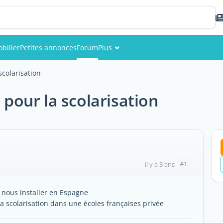
bilier
Petites annonces
Forum
Plus
Événements
scolarisation
Membres
s pour la scolarisation
Photos
#1
il y a 3 ans
 nous installer en Espagne
la scolarisation dans une écoles françaises privée