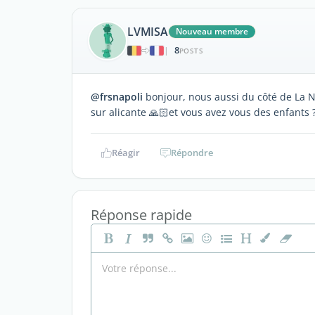
LVMISA
Nouveau membre
8
|
POSTS
@frsnapoli
bonjour, nous aussi du côté de La Nu
sur alicante 🙏🏻et vous avez vous des enfants 
Réagir
Répondre
Réponse rapide