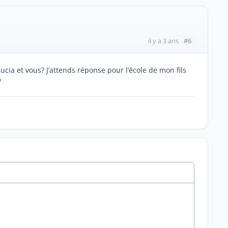
#6
il y a 3 ans
cia et vous? J’attends réponse pour l’école de mon fils
?