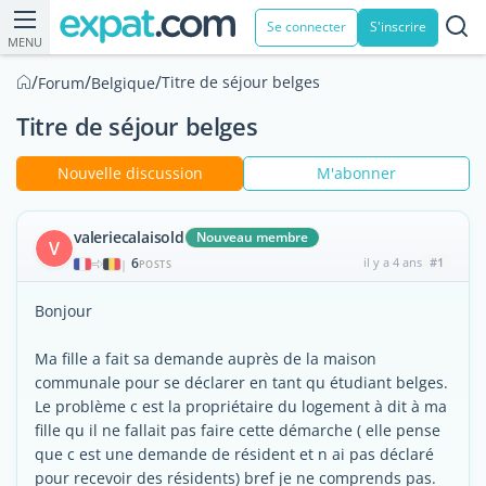
Se connecter
S'inscrire
MENU
/
/
/
Titre de séjour belges
Forum
Belgique
Titre de séjour belges
Nouvelle discussion
M'abonner
valeriecalaisold
Nouveau membre
V
6
il y a 4 ans
#1
|
POSTS
Bonjour
Ma fille a fait sa demande auprès de la maison
communale pour se déclarer en tant qu étudiant belges.
Le problème c est la propriétaire du logement à dit à ma
fille qu il ne fallait pas faire cette démarche ( elle pense
que c est une demande de résident et n ai pas déclaré
pour recevoir des résidents) bref je ne comprends pas.