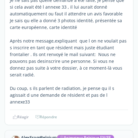
Je ne sais pas quelle demande a été faite, je pense que
si cela avait été l annexe 33 , il lui aurait donné
automatiquement ou faut il attendre un avis favorable
Je sais qu elle a donné 3 photos identité, présentée sa
carte européenne, carte identité
Après notre message,expliquant que l on ne voulait pas
s inscrire en tant que résident mais juste étudiant
frontalier . Ils ont renvoyé le mail suivant: Nous ne
pouvons pas desinscrire une personne. Si vous ne
donnez pas suite à votre dossier, à ce moment-là vous
serait radié.
Du coup, s ils parlent de radiation, je pense qu il s
agissait d une demande de résident et pas de l
annexe33
Réagir
Répondre
AlexFromBelgium
Animateur Belgique EN/FR