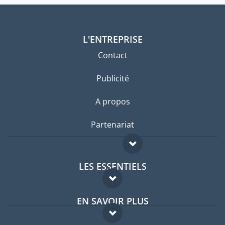
L'ENTREPRISE
Contact
Publicité
A propos
Partenariat
LES ESSENTIELS
Forum expatriés
EN SAVOIR PLUS
Guides pays
FAQ