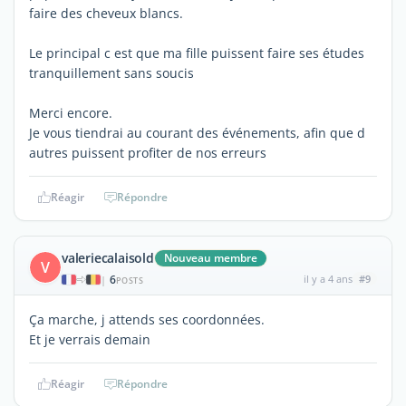
faire des cheveux blancs.
Le principal c est que ma fille puissent faire ses études
tranquillement sans soucis
Merci encore.
Je vous tiendrai au courant des événements, afin que d
autres puissent profiter de nos erreurs
Réagir
Répondre
valeriecalaisold
Nouveau membre
V
6
il y a 4 ans
#9
|
POSTS
Ça marche, j attends ses coordonnées.
Et je verrais demain
Réagir
Répondre