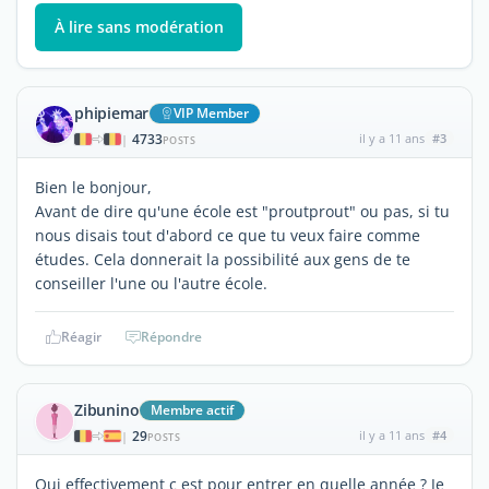
À lire sans modération
phipiemar
VIP Member
4733
il y a 11 ans
#3
|
POSTS
Bien le bonjour,
Avant de dire qu'une école est "proutprout" ou pas, si tu
nous disais tout d'abord ce que tu veux faire comme
études. Cela donnerait la possibilité aux gens de te
conseiller l'une ou l'autre école.
Réagir
Répondre
Zibunino
Membre actif
29
il y a 11 ans
#4
|
POSTS
Oui effectivement c est pour entrer en quelle année ? Je