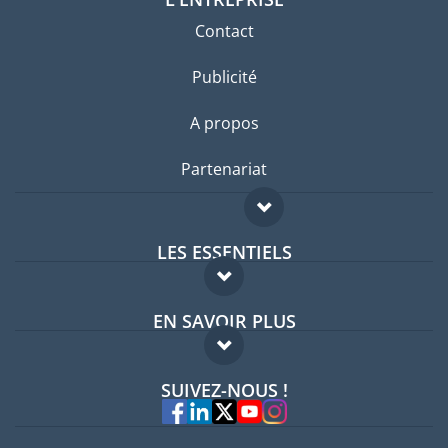
Contact
Publicité
A propos
Partenariat
LES ESSENTIELS
Forum expatriés
EN SAVOIR PLUS
Guides pays
FAQ
Offres d'emploi
SUIVEZ-NOUS !
Experts