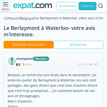
Se connecter
S'inscrire
MENU
/
/
/
Le Berlaymont à Waterloo- votre avis m'inter
Forum
Belgique
Le Berlaymont à Waterloo- votre avis
m'interesse.
Nouvelle discussion
M'abonner
emmaaloé
Membre
1
il y a 11 ans
#1
|
POSTS
Bonjour, je recherche une école dans le secondaire. J'ai
entendu parler du Berlaymont à Waterloo, les avis sont
partagés, des gens disent que c'est bien d'autres disent
que c'est trop proutprout... J'ai vraiment besoin de vos
avis et témoignages.
Merci d'avance ,
Emma