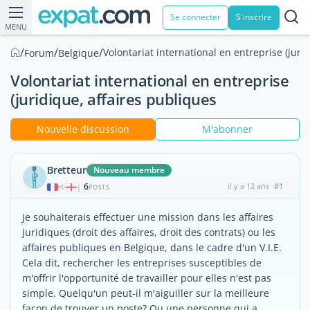
Se connecter
S'inscrire
MENU
/
/
/
Volontariat international en entreprise (juri
Forum
Belgique
Volontariat international en entreprise
(juridique, affaires publiques
Nouvelle discussion
M'abonner
Bretteur
Nouveau membre
6
il y a 12 ans
#1
|
POSTS
Je souhaiterais effectuer une mission dans les affaires
juridiques (droit des affaires, droit des contrats) ou les
affaires publiques en Belgique, dans le cadre d'un V.I.E.
Cela dit, rechercher les entreprises susceptibles de
m'offrir l'opportunité de travailler pour elles n'est pas
simple. Quelqu'un peut-il m'aiguiller sur la meilleure
façon de trouver un poste? Ou une personne qui a