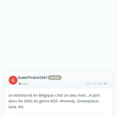
GuestPoster0341
Invité
G
0
il y a 12 ans
#2
POSTS
Le volontariat en Belgique c'est un peu mort...A part
dans les ONG du genre MSF, Amnesty, Greenpeace,
Gaia, etc.