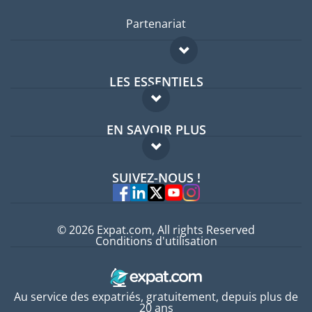
Partenariat
LES ESSENTIELS
Forum expatriés
EN SAVOIR PLUS
Guides pays
FAQ
Offres d'emploi
SUIVEZ-NOUS !
Experts
© 2026 Expat.com, All rights Reserved
Conditions d'utilisation
Au service des expatriés, gratuitement, depuis plus de
20 ans