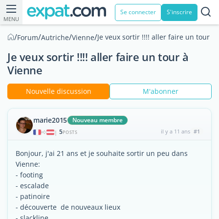
Se connecter
S'inscrire
MENU
/
/
/
/
Je veux sortir !!!! aller faire un tour 
Forum
Autriche
Vienne
Je veux sortir !!!! aller faire un tour à
Vienne
Nouvelle discussion
M'abonner
marie2015
Nouveau membre
5
il y a 11 ans
#1
|
POSTS
Bonjour, j'ai 21 ans et je souhaite sortir un peu dans
Vienne:
- footing
- escalade
- patinoire
- découverte de nouveaux lieux
- slackline