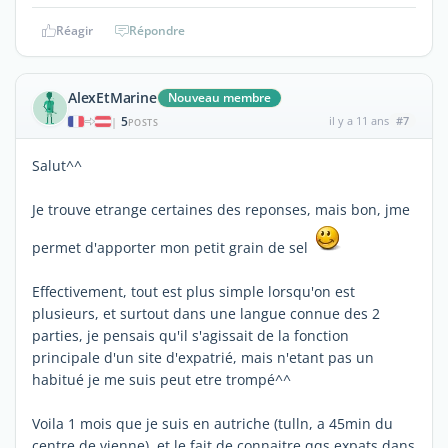
Réagir
Répondre
AlexEtMarine
Nouveau membre
5
il y a 11 ans
#7
|
POSTS
Salut^^
Je trouve etrange certaines des reponses, mais bon, jme
permet d'apporter mon petit grain de sel
Effectivement, tout est plus simple lorsqu'on est
plusieurs, et surtout dans une langue connue des 2
parties, je pensais qu'il s'agissait de la fonction
principale d'un site d'expatrié, mais n'etant pas un
habitué je me suis peut etre trompé^^
Voila 1 mois que je suis en autriche (tulln, a 45min du
centre de vienne), et le fait de connaitre qqs expats dans