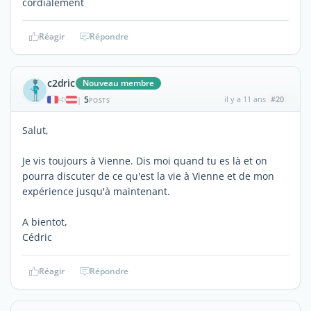
cordialement
Réagir
Répondre
c2dric
Nouveau membre
5
il y a 11 ans
#20
|
POSTS
Salut,
Je vis toujours à Vienne. Dis moi quand tu es là et on
pourra discuter de ce qu'est la vie à Vienne et de mon
expérience jusqu'à maintenant.
A bientot,
Cédric
Réagir
Répondre