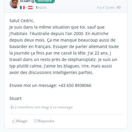
stuartg
Membre
1
il y a 12 ans
#3
|
POSTS
Salut Cedric,
Je suis dans la même situation que toi, sauf que
j'habitais l'Australie depuis l'an 2000. En Autriche
depuis deux mois. Ça me manque beaucoup aussi de
bavarder en français. Essayer de parler allemand toute
la journée ça finis par me cassé la tête. J'ai 22 ans, j
travail dans un resto près de stephansplatz. je suis un
typ plutôt calme, j'aime les blagues, rire, mais aussi
avoir des discussions intelligentes parfois.
Envoie moi un message: +43 650 8938066
Stuart
👍
2 membres ont réagi à ce message
Réagir
Répondre