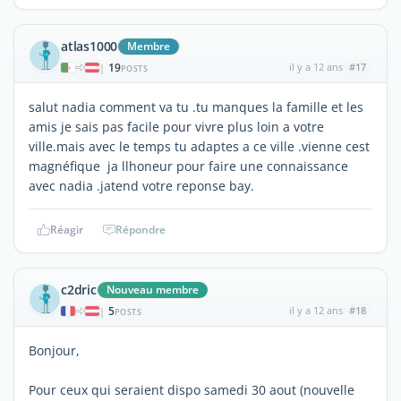
atlas1000
Membre
19
il y a 12 ans
#17
|
POSTS
salut nadia comment va tu .tu manques la famille et les
amis je sais pas facile pour vivre plus loin a votre
ville.mais avec le temps tu adaptes a ce ville .vienne cest
magnéfique ja llhoneur pour faire une connaissance
avec nadia .jatend votre reponse bay.
Réagir
Répondre
c2dric
Nouveau membre
5
il y a 12 ans
#18
|
POSTS
Bonjour,
Pour ceux qui seraient dispo samedi 30 aout (nouvelle