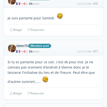
56
il y a 12 ans
#10
|
POSTS
Je suis partante pour Samedi.
Réagir
Répondre
Idem75
Membre actif
56
il y a 12 ans
#11
|
POSTS
Si tu es partante pour ce soir, c'est ok pour moi. Je ne
connais pas vraiment d'endroit à Vienne donc je te
laisserai l'initiative du lieu et de l'heure. Peut-être que
d'autres suivront......
Réagir
Répondre