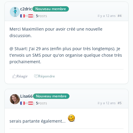
c2dric
Nouveau membre
5
il y a 12 ans
#4
|
POSTS
Merci Maximilien pour avoir créé une nouvelle
discussion.
@ Stuart: J'ai 29 ans (enfin plus pour très longtemps). Je
t'envois un SMS pour qu'on organise quelque chose très
prochainement.
Réagir
Répondre
Lisa66
Nouveau membre
5
il y a 12 ans
#5
|
POSTS
serais partante également...