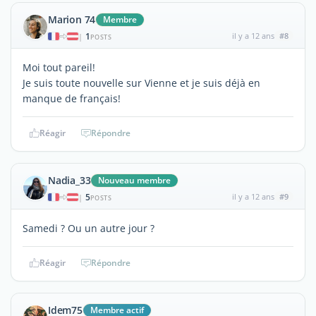
Marion 74
Membre
1
il y a 12 ans
#8
|
POSTS
Moi tout pareil!
Je suis toute nouvelle sur Vienne et je suis déjà en
manque de français!
Réagir
Répondre
Nadia_33
Nouveau membre
5
il y a 12 ans
#9
|
POSTS
Samedi ? Ou un autre jour ?
Réagir
Répondre
Idem75
Membre actif