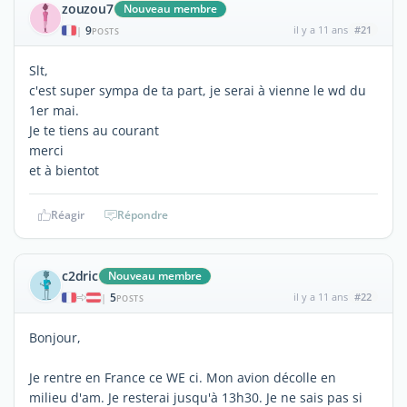
zouzou7
Nouveau membre
9
il y a 11 ans
#21
|
POSTS
Slt,
c'est super sympa de ta part, je serai à vienne le wd du
1er mai.
Je te tiens au courant
merci
et à bientot
Réagir
Répondre
c2dric
Nouveau membre
5
il y a 11 ans
#22
|
POSTS
Bonjour,
Je rentre en France ce WE ci. Mon avion décolle en
milieu d'am. Je resterai jusqu'à 13h30. Je ne sais pas si