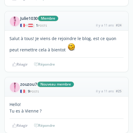
Julie1030
Membre
1
il y a 11 ans
#24
|
POSTS
Salut à tous! Je viens de rejoindre le blog, est ce quon
peut remettre cela à bientot
Réagir
Répondre
zouzou7
Nouveau membre
9
il y a 11 ans
#25
|
POSTS
Hello!
Tu es à Vienne ?
Réagir
Répondre