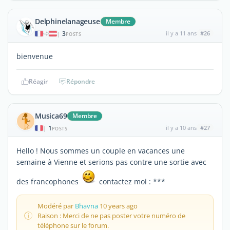
Delphinelanageuse
Membre
3
il y a 11 ans
#26
|
POSTS
bienvenue
Réagir
Répondre
Musica69
Membre
1
il y a 10 ans
#27
|
POSTS
Hello ! Nous sommes un couple en vacances une
semaine à Vienne et serions pas contre une sortie avec
des francophones
contactez moi : ***
Modéré par
Bhavna
10 years ago
Raison : Merci de ne pas poster votre numéro de
téléphone sur le forum.