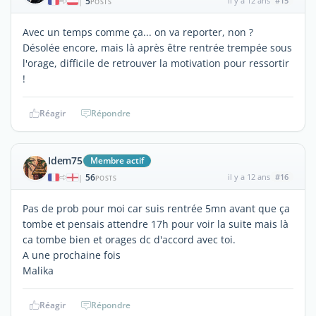
5
il y a 12 ans
#15
|
POSTS
Avec un temps comme ça... on va reporter, non ?
Désolée encore, mais là après être rentrée trempée sous
l'orage, difficile de retrouver la motivation pour ressortir
!
Réagir
Répondre
Idem75
Membre actif
56
il y a 12 ans
#16
|
POSTS
Pas de prob pour moi car suis rentrée 5mn avant que ça
tombe et pensais attendre 17h pour voir la suite mais là
ca tombe bien et orages dc d'accord avec toi.
A une prochaine fois
Malika
Réagir
Répondre