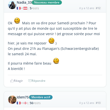
Nadia_33
Nouveau membre
5
il y a 12 ans
#12
|
POSTS
Ok
Mais on va dire pour Samedi prochain ? Pour
qu'il y ait plus de monde qui soit susceptible de lire le
message et qui puisse venir ! (et grosse soirée pour moi
hier, je vais me reposer
)
On peut dire 21h au Flanagan's (Schwarzenbergstraße)
le samedi 24 mai.
Il pourra même faire beau
A bientôt !
Réagir
Répondre
Idem75
Membre actif
56
il y a 12 ans
#13
|
POSTS