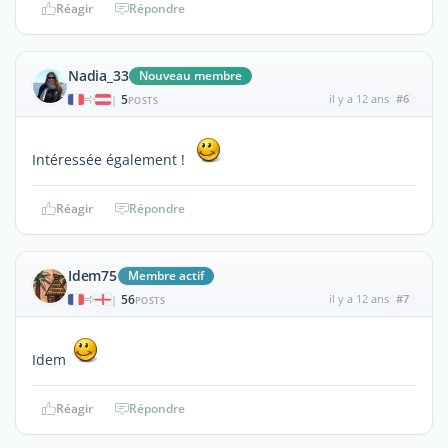
Réagir
Répondre
Nadia_33
Nouveau membre
5
il y a 12 ans
#6
|
POSTS
Intéressée également !
Réagir
Répondre
Idem75
Membre actif
56
il y a 12 ans
#7
|
POSTS
Idem
Réagir
Répondre