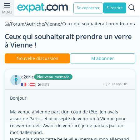
Se connecter
S'inscrire
MENU
/
/
/
/
Ceux qui souhaiterait prendre un ver
Forum
Autriche
Vienne
Ceux qui souhaiterait prendre un verre
à Vienne !
Nouvelle discussion
M'abonner
c2dric
Nouveau membre
5
il y a 12 ans
#1
|
POSTS
Bonjour,
Ma venue à Vienne part dun coup de tête. Jen avais
assez de Paris.. et ai accepté de venir un à Vienne pour
relever un défi. Avant de venir ici, je ne parlais pas un
mot dallemand.
Je me plais dans cette belle ville (même si mon allemand