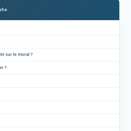
iche
fet sur le moral ?
er ?