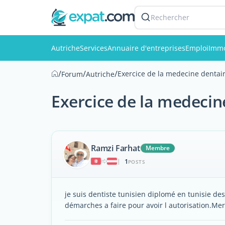
Rechercher
Autriche
Services
Annuaire d'entreprises
Emploi
Immo
/
/
/
Exercice de la medecine dentai
Forum
Autriche
Exercice de la medecin
Ramzi Farhat
Membre
1
|
POSTS
je suis dentiste tunisien diplomé en tunisie de
démarches a faire pour avoir l autorisation.Me