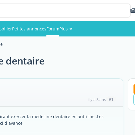
bilier
Petites annonces
Forum
Plus
Événements
re
Membres
e dentaire
Photos
#1
il y a 3 ans
sirant exercer la medecine dentaire en autriche .Les
rci d avance