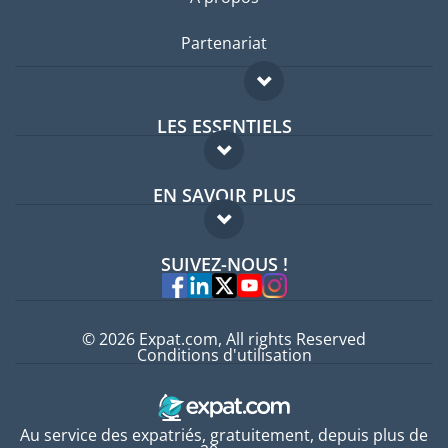
Partenariat
LES ESSENTIELS
Forum expatriés
EN SAVOIR PLUS
Guides pays
FAQ
Offres d'emploi
SUIVEZ-NOUS !
Experts
© 2026 Expat.com, All rights Reserved
Conditions d'utilisation
Au service des expatriés, gratuitement, depuis plus de