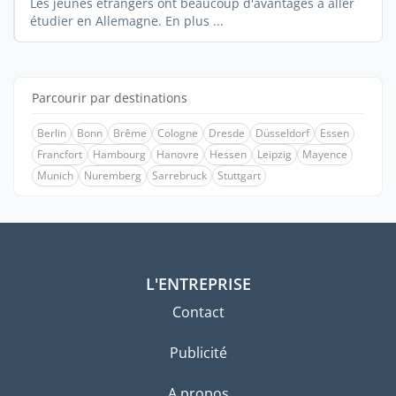
Les jeunes étrangers ont beaucoup d'avantages à aller
étudier en Allemagne. En plus ...
Parcourir par destinations
Berlin
Bonn
Brême
Cologne
Dresde
Düsseldorf
Essen
Francfort
Hambourg
Hanovre
Hessen
Leipzig
Mayence
Munich
Nuremberg
Sarrebruck
Stuttgart
L'ENTREPRISE
Contact
Publicité
A propos