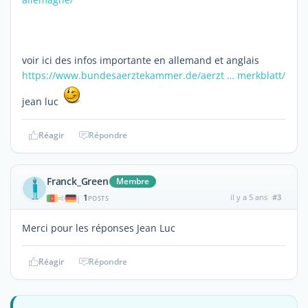
voir ici des infos importante en allemand et anglais
https://www.bundesaerztekammer.de/aerzt … merkblatt/
jean luc
Réagir
Répondre
Franck_Green
Membre
1
il y a 5 ans
#3
|
POSTS
Merci pour les réponses Jean Luc
Réagir
Répondre