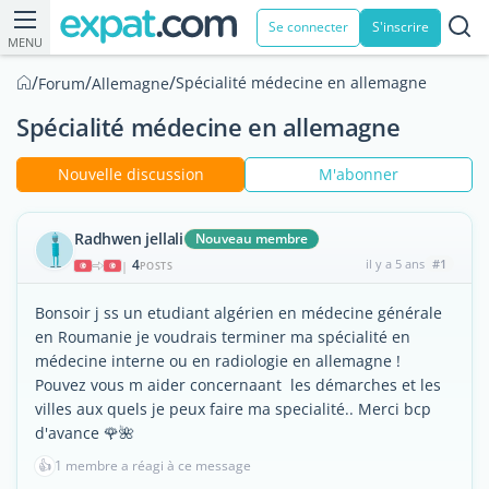
Se connecter
S'inscrire
MENU
/
/
/
Spécialité médecine en allemagne
Forum
Allemagne
Spécialité médecine en allemagne
Nouvelle discussion
M'abonner
Radhwen jellali
Nouveau membre
4
il y a 5 ans
#1
|
POSTS
Bonsoir j ss un etudiant algérien en médecine générale
en Roumanie je voudrais terminer ma spécialité en
médecine interne ou en radiologie en allemagne !
Pouvez vous m aider concernaant les démarches et les
villes aux quels je peux faire ma specialité.. Merci bcp
d'avance 🌹🌺
👍
1 membre a réagi à ce message