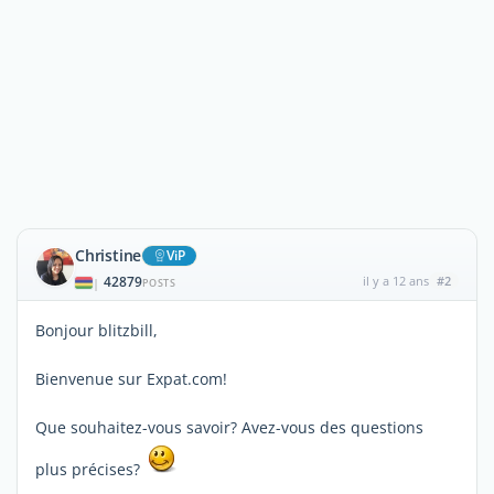
Christine
ViP
42879
il y a 12 ans
#2
|
POSTS
Bonjour blitzbill,
Bienvenue sur Expat.com!
Que souhaitez-vous savoir? Avez-vous des questions
plus précises?