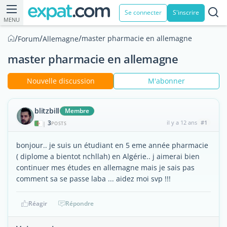
Se connecter
S'inscrire
MENU
/
/
/
master pharmacie en allemagne
Forum
Allemagne
master pharmacie en allemagne
Nouvelle discussion
M'abonner
blitzbill
Membre
3
il y a 12 ans
#1
|
POSTS
bonjour.. je suis un étudiant en 5 eme année pharmacie
( diplome a bientot nchllah) en Algérie.. j aimerai bien
continuer mes études en allemagne mais je sais pas
comment sa se passe laba ... aidez moi svp !!!
Réagir
Répondre