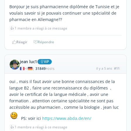
Bonjour je suis pharmacienne diplômée de Tunisie et je
voulais savoir si je pouvais continuer une spécialité de
pharmacie en Allemagne??
👍
1 membre a réagi à ce message
Réagir
Répondre
jean luc1
ViP
31849
il y a 5 ans
#11
|
POSTS
oui , mais il faut avoir une bonne connaissances de la
langue B2 , faire une reconnaissance du diplômes ,
avoir le certificat de la langue médicale , avoir une
formation . attention certaine spécialitée ne sont pas
accéssible au pharmacien , comme la biologie . jean luc
PS: voir ici
https://www.abda.de/en/
👍
1 membre a réagi à ce message