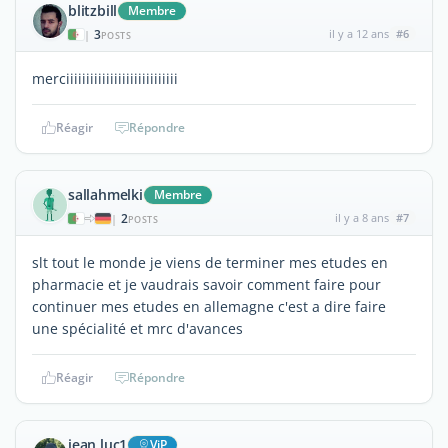
blitzbill
Membre
3
il y a 12 ans
#6
|
POSTS
merciiiiiiiiiiiiiiiiiiiiiiiiiiii
Réagir
Répondre
sallahmelki
Membre
2
il y a 8 ans
#7
|
POSTS
slt tout le monde je viens de terminer mes etudes en
pharmacie et je vaudrais savoir comment faire pour
continuer mes etudes en allemagne c'est a dire faire
une spécialité et mrc d'avances
Réagir
Répondre
jean luc1
ViP