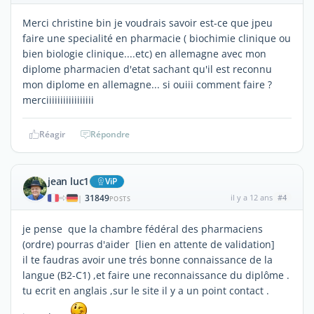
Merci christine bin je voudrais savoir est-ce que jpeu
faire une specialité en pharmacie ( biochimie clinique ou
bien biologie clinique....etc) en allemagne avec mon
diplome pharmacien d'etat sachant qu'il est reconnu
mon diplome en allemagne... si ouiii comment faire ?
merciiiiiiiiiiiiiiiii
Réagir
Répondre
jean luc1
ViP
31849
il y a 12 ans
#4
|
POSTS
je pense que la chambre fédéral des pharmaciens
(ordre) pourras d'aider
[lien en attente de validation]
il te faudras avoir une trés bonne connaissance de la
langue (B2-C1) ,et faire une reconnaissance du diplôme .
tu ecrit en anglais ,sur le site il y a un point contact .