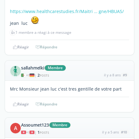
https://www.healthcarestudies.fr/Maitri … gne/HBUAS/
jean luc
👍
1 membre a réagi à ce message
Réagir
Répondre
sallahmelki
Membre
2
il y a 8 ans
#9
|
POSTS
Mrc Monsieur jean luc c'est tres gentille de votre part
Réagir
Répondre
Assoumet123
Membre
A
1
il y a 5 ans
#10
|
POSTS