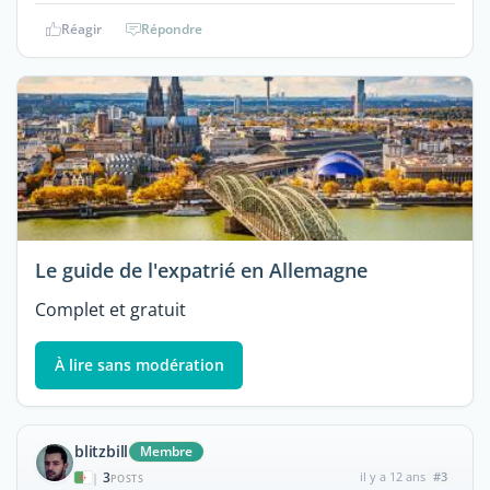
Réagir
Répondre
Le guide de l'expatrié en Allemagne
Complet et gratuit
À lire sans modération
blitzbill
Membre
3
il y a 12 ans
#3
|
POSTS