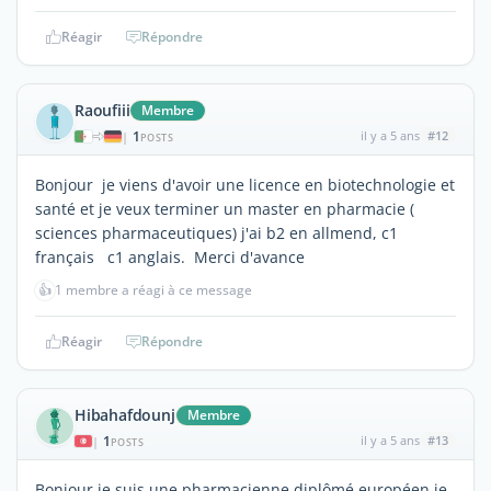
Réagir
Répondre
Raoufiii
Membre
1
il y a 5 ans
#12
|
POSTS
Bonjour je viens d'avoir une licence en biotechnologie et
santé et je veux terminer un master en pharmacie (
sciences pharmaceutiques) j'ai b2 en allmend, c1
français c1 anglais. Merci d'avance
👍
1 membre a réagi à ce message
Réagir
Répondre
Hibahafdounj
Membre
1
il y a 5 ans
#13
|
POSTS
Bonjour je suis une pharmacienne diplômé européen je