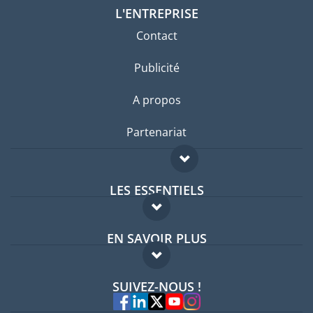
L'ENTREPRISE
Contact
Publicité
A propos
Partenariat
LES ESSENTIELS
Forum expatriés
EN SAVOIR PLUS
Guides pays
FAQ
Offres d'emploi
SUIVEZ-NOUS !
Experts