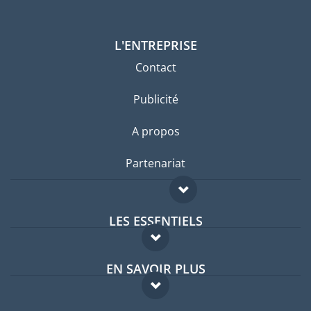
L'ENTREPRISE
Contact
Publicité
A propos
Partenariat
LES ESSENTIELS
Forum expatriés
EN SAVOIR PLUS
Guides pays
FAQ
Offres d'emploi