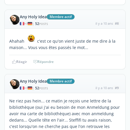
Any Holy Idea
Membre actif
52
il y a 10 ans
#8
|
POSTS
Ahahah
c'est ce qu'on vient juste de me dire à la
maison... Vous vous êtes passés le mot...
Réagir
Répondre
Any Holy Idea
Membre actif
52
il y a 10 ans
#9
|
POSTS
Ne riez pas hein... ce matin je reçois une lettre de la
bibliothèque (oui j'ai eu besoin de mon Anmeldung pour
avoir ma carte de bibliothèque) avec mon anmeldung
dedans... Quelle tête en l'air... Steffifi tu avais raison,
c'est lorsqu'on ne cherche pas que l'on retrouve les