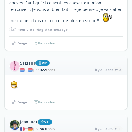
choses. Sauf qu'ici ce sont les choses qui m'ont
retrouvé.... Je vous ai bien fait rire je pense... je vais aller
me cacher dans un trou et ne plus en sortir !!!
👍
1 membre a réagi à ce message
Réagir
Répondre
STEFFIFI
ViP
11022
il y a 10 ans
#10
|
POSTS
Réagir
Répondre
jean luc1
ViP
31849
il y a 10 ans
#11
|
POSTS