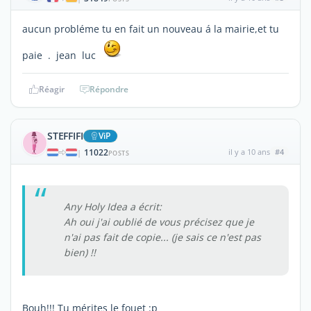
aucun probléme tu en fait un nouveau á la mairie,et tu
paie . jean luc
Réagir
Répondre
STEFFIFI
ViP
11022
il y a 10 ans
#4
|
POSTS
Any Holy Idea a écrit:
Ah oui j'ai oublié de vous précisez que je
n'ai pas fait de copie... (je sais ce n'est pas
bien) !!
Bouh!!! Tu mérites le fouet :p