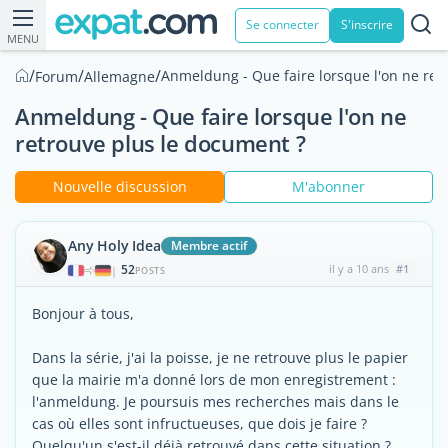
Se connecter
S'inscrire
MENU
/
/
/
Anmeldung - Que faire lorsque l'on ne ret
Forum
Allemagne
Anmeldung - Que faire lorsque l'on ne
retrouve plus le document ?
Nouvelle discussion
M'abonner
Any Holy Idea
Membre actif
52
il y a 10 ans
#1
|
POSTS
Bonjour à tous,
Dans la série, j'ai la poisse, je ne retrouve plus le papier
que la mairie m'a donné lors de mon enregistrement :
l'anmeldung. Je poursuis mes recherches mais dans le
cas où elles sont infructueuses, que dois je faire ?
Quelqu'un s'est-il déjà retrouvé dans cette situation ?