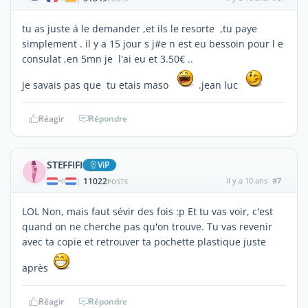
tu as juste á le demander ,et ils le resorte ,tu paye
simplement . il y a 15 jour s j#e n est eu bessoin pour l e
consulat ,en 5mn je l'ai eu et 3.50€ ..
je savais pas que tu etais maso
.jean luc
Réagir
Répondre
STEFFIFI
ViP
11022
il y a 10 ans
#7
|
POSTS
LOL Non, mais faut sévir des fois :p Et tu vas voir, c'est
quand on ne cherche pas qu'on trouve. Tu vas revenir
avec ta copie et retrouver ta pochette plastique juste
après
Réagir
Répondre