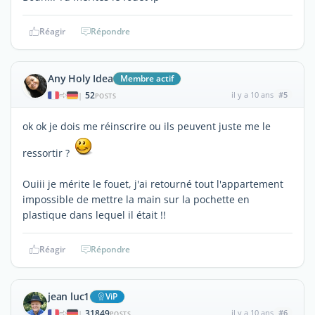
Réagir
Répondre
Any Holy Idea
Membre actif
52
il y a 10 ans
#5
|
POSTS
ok ok je dois me réinscrire ou ils peuvent juste me le
ressortir ?
Ouiii je mérite le fouet, j'ai retourné tout l'appartement
impossible de mettre la main sur la pochette en
plastique dans lequel il était !!
Réagir
Répondre
jean luc1
ViP
31849
il y a 10 ans
#6
|
POSTS