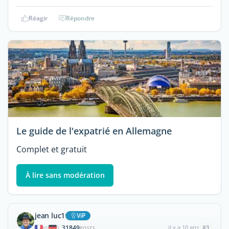
Réagir
Répondre
Le guide de l'expatrié en Allemagne
Complet et gratuit
À lire sans modération
jean luc1
ViP
31849
il y a 10 ans
#3
|
POSTS