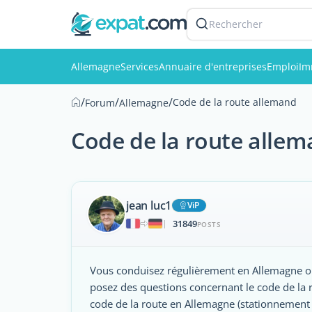
Rechercher
Allemagne
Services
Annuaire d'entreprises
Emploi
Im
/
/
/
Code de la route allemand
Forum
Allemagne
Code de la route alle
jean luc1
ViP
31849
|
POSTS
Vous conduisez régulièrement en Allemagne ou
posez des questions concernant le code de la
code de la route en Allemagne (stationnement 