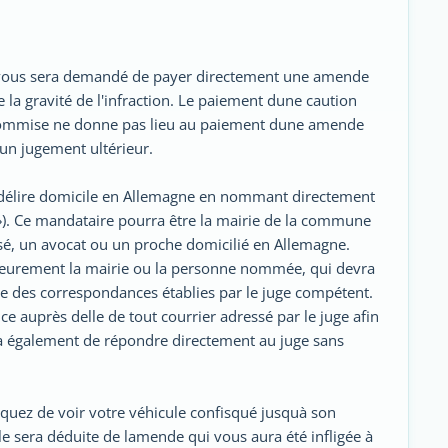
l vous sera demandé de payer directement une amende
la gravité de l'infraction. Le paiement dune caution
 commise ne donne pas lieu au paiement dune amende
dun jugement ultérieur.
délire domicile en Allemagne en nommant directement
»). Ce mandataire pourra être la mairie de la commune
sé, un avocat ou un proche domicilié en Allemagne.
érieurement la mairie ou la personne nommée, qui devra
ire des correspondances établies par le juge compétent.
 auprès delle de tout courrier adressé par le juge afin
ra également de répondre directement au juge sans
quez de voir votre véhicule confisqué jusquà son
e sera déduite de lamende qui vous aura été infligée à