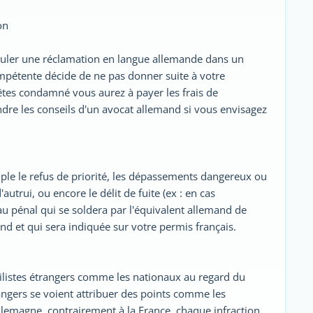
on
rmuler une réclamation en langue allemande dans un
ompétente décide de ne pas donner suite à votre
s êtes condamné vous aurez à payer les frais de
e les conseils d'un avocat allemand si vous envisagez
mple le refus de priorité, les dépassements dangereux ou
autrui, ou encore le délit de fuite (ex : en cas
 au pénal qui se soldera par l'équivalent allemand de
mand et qui sera indiquée sur votre permis français.
ilistes étrangers comme les nationaux au regard du
angers se voient attribuer des points comme les
llemagne, contrairement à la France, chaque infraction