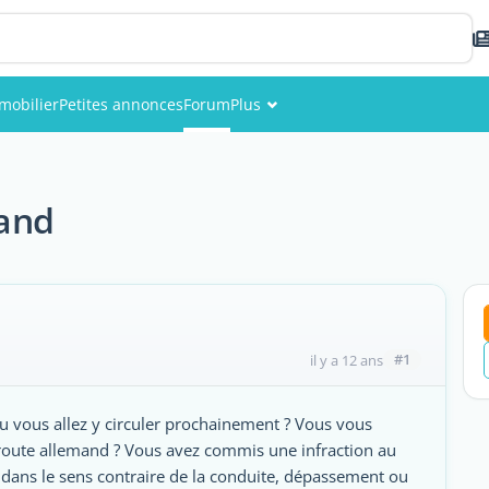
mobilier
Petites annonces
Forum
Plus
Événements
Membres
mand
Photos
#1
il y a 12 ans
 vous allez y circuler prochainement ? Vous vous
 route allemand ? Vous avez commis une infraction au
dans le sens contraire de la conduite, dépassement ou