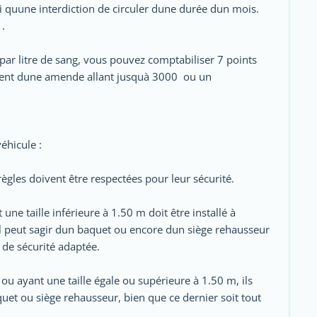
quune interdiction de circuler dune durée dun mois.
.
ar litre de sang, vous pouvez comptabiliser 7 points
ent dune amende allant jusquà 3000  ou un
éhicule :
ègles doivent être respectées pour leur sécurité.
une taille inférieure à 1.50 m doit être installé à
Il peut sagir dun baquet ou encore dun siège rehausseur
 de sécurité adaptée.
ou ayant une taille égale ou supérieure à 1.50 m, ils
quet ou siège rehausseur, bien que ce dernier soit tout