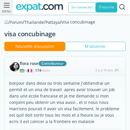
Se connecter
S'inscrire
MENU
/
/
/
/
visa concubinage
Forum
Thailande
Pattaya
visa concubinage
Nouvelle discussion
M'abonner
flora rose
Contributeur
174
il y a 10 ans
#1
|
POSTS
bonjour dans deux ou trois semaine j'obtiendrai un
permit et un visa de travail apres avoir trouver un job
dans une ecole francaise et je me demande si mon
conjoint peu obtenir un visa aussi , et si nous nous
marrions pourait il avoir un visa facilement, le probleme
est quil doit sortir tous les mois et a lheure ou je vous
ecris il est coincer a la frontiere en malaisie