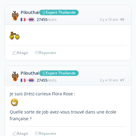
Pilouthai
Expert Thaïlande
27455
il y a 10 ans
#6
|
POSTS
Réagir
Répondre
Pilouthai
Expert Thaïlande
27455
il y a 10 ans
#7
|
POSTS
Je suis (très) curieux Flora Rose :
Quelle sorte de Job avez-vous trouvé dans une école
française ?
Réagir
Répondre