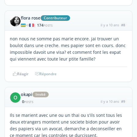
flora rose
Contributeur
174
il y a 10 ans
#8
|
POSTS
non nous ne somme pas marie encore. jai trouver un
boulot dans une creche. mes papier sont en cours. donc
impossible davoit une visa? et comment font les expat
qui viennent avec toute leur ptite famille?
Réagir
Répondre
okapi
Invité
O
0
il y a 10 ans
#9
POSTS
Ils se marient avec une ou un thai ou s'ils sont tous les
deux etrangers montent une societe bidon pour avoir
des papiers via un avocat, demarche a deconseiller en
ce moment car les controles se durcissent.