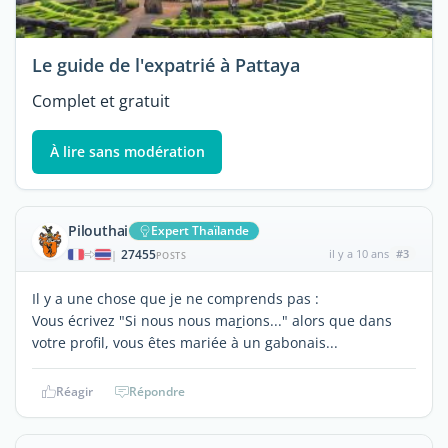
Le guide de l'expatrié à Pattaya
Complet et gratuit
À lire sans modération
Pilouthai
Expert Thaïlande
27455
il y a 10 ans
#3
|
POSTS
Il y a une chose que je ne comprends pas :
Vous écrivez "Si nous nous ma
r
ions..." alors que dans
votre profil, vous êtes mariée à un gabonais...
Réagir
Répondre