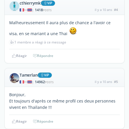
cthierrymk
ViP
1418
il y a 10 ans
#4
|
POSTS
Malheureusement Il aura plus de chance a l'avoir ce
visa, en se mariant a une Thai
👍
1 membre a réagi à ce message
Réagir
Répondre
Tamerlan
ViP
14962
il y a 10 ans
#5
|
POSTS
Bonjour,
Et toujours d'après ce même profil ces deux personnes
vivent en Thaïlande !!!
Réagir
Répondre