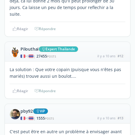
deja, ca lui donne 2 mois qu'il peut prolonger de 30
jours. Ca laisse un peu de temps pour reflechir a la
suite.
Réagir
Répondre
Pilouthai
Expert Thaïlande
27455
il y a 10 ans
#12
|
POSTS
La solution : Que votre copain (puisque vous n'êtes pas
mariés) trouve aussi un boulot....
Réagir
Répondre
pby92
ViP
1555
il y a 10 ans
#13
|
POSTS
C'est peut être en autre un problème à envisager avant