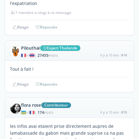
l'expatriation
👍
1 membre a réagi à ce message
Réagir
Répondre
Pilouthai
Expert Thaïlande
27455
il y a 10 ans
#14
|
POSTS
Tout à fait !
Réagir
Répondre
flora rose
Contributeur
174
il y a 10 ans
#15
|
POSTS
les infos avai etaient prise directement aupres de
lamabassade du gabon mais grande suprise ca na pas