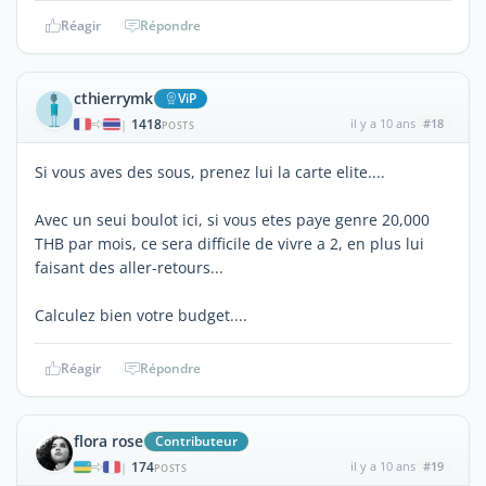
Réagir
Répondre
cthierrymk
ViP
1418
il y a 10 ans
#18
|
POSTS
Si vous aves des sous, prenez lui la carte elite....
Avec un seui boulot ici, si vous etes paye genre 20,000
THB par mois, ce sera difficile de vivre a 2, en plus lui
faisant des aller-retours...
Calculez bien votre budget....
Réagir
Répondre
flora rose
Contributeur
174
il y a 10 ans
#19
|
POSTS