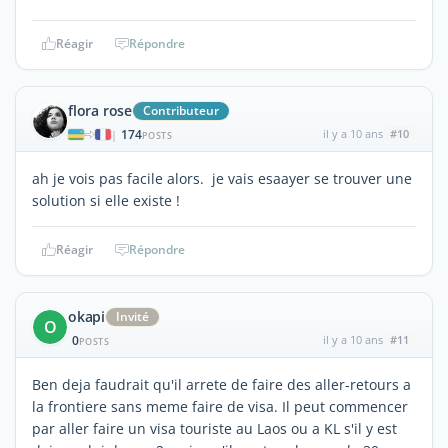
Réagir
Répondre
flora rose
Contributeur
174
il y a 10 ans
#10
|
POSTS
ah je vois pas facile alors. je vais esaayer se trouver une
solution si elle existe !
Réagir
Répondre
okapi
Invité
O
0
il y a 10 ans
#11
POSTS
Ben deja faudrait qu'il arrete de faire des aller-retours a
la frontiere sans meme faire de visa. Il peut commencer
par aller faire un visa touriste au Laos ou a KL s'il y est