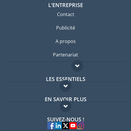
L'ENTREPRISE
Contact
Publicité
A propos
Partenariat
LES ESSENTIELS
Forum expatriés
EN SAVOIR PLUS
Guides pays
FAQ
Offres d'emploi
SUIVEZ-NOUS !
Experts