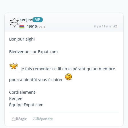
kenjee
ViP
19610
il y a 11 ans
#2
|
POSTS
Bonjour alghi
Bienvenue sur Expat.com
je fais remonter ce fil en espérant qu'un membre
pourra bientôt vous éclairer
Cordialement
Kenjee
Équipe Expat.com
Réagir
Répondre