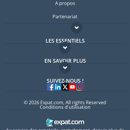
A propos
Partenariat
LES ESSENTIELS
Forum expatriés
EN SAVOIR PLUS
Guides pays
FAQ
Offres d'emploi
SUIVEZ-NOUS !
Experts
© 2026 Expat.com, All rights Reserved
Conditions d'utilisation