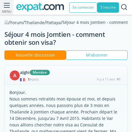
Se connecter
S'inscrire
MENU
/
/
/
/
Séjour 4 mois Jomtien - comment ob
Forum
Thailande
Pattaya
Séjour 4 mois Jomtien - comment
obtenir son visa?
Nouvelle discussion
M'abonner
alghi
Membre
A
1
il y a 11 ans
#1
|
POSTS
Bonjour,
Nous sommes retraités mon épouse et moi, et depuis
quelques années, nous passons plus de 3 mois en
Thailande à Jomtien chaque année. Prochain départ le
14 Décembre, jusqu'au 7 Avril 2015. Habitants le Var
nous allions chercher notre visa au Consulat de
Thaïlande, qui malheureusement vient de fermer. Ma