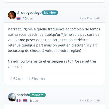
chlodogoedege
Membre
10
il y a 12 ans
#8
|
POSTS
Pierreetvirginie à quelle fréquence et combien de temps
auriez vous besoin de quelqu'un? Je ne suis pas sure de
vouloir me poser dans une seule région et d'être
retenue quelque part mais on peut en discuter, il y a t il
beaucoup de choses à voirdans votre région?
Navidr, ou logeras tu et enseigneras tu? Ce serait tres
cool oui (:
Réagir
Répondre
pandah
Membre
1
il y a 12 ans
#9
|
POSTS