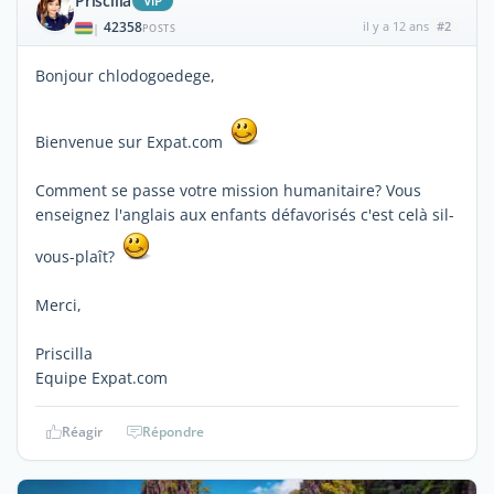
Priscilla
ViP
42358
il y a 12 ans
#2
|
POSTS
Bonjour chlodogoedege,
Bienvenue sur Expat.com
Comment se passe votre mission humanitaire? Vous
enseignez l'anglais aux enfants défavorisés c'est celà sil-
vous-plaît?
Merci,
Priscilla
Equipe Expat.com
Réagir
Répondre