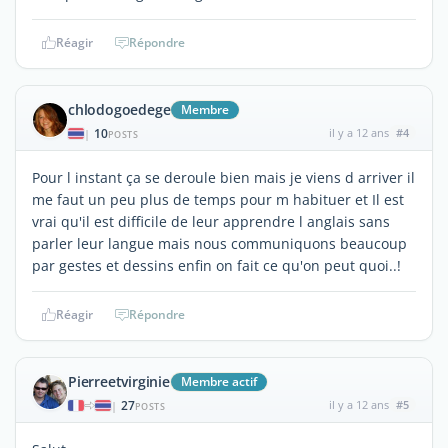
Réagir
Répondre
chlodogoedege
Membre
10
il y a 12 ans
#4
|
POSTS
Pour l instant ça se deroule bien mais je viens d arriver il
me faut un peu plus de temps pour m habituer et Il est
vrai qu'il est difficile de leur apprendre l anglais sans
parler leur langue mais nous communiquons beaucoup
par gestes et dessins enfin on fait ce qu'on peut quoi..!
Réagir
Répondre
Pierreetvirginie
Membre actif
27
il y a 12 ans
#5
|
POSTS