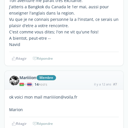
Ton aventure me parait tres excitante.
J'atteris a Bangkok du Canada le 1er mai, aussi pour
enseigner l'anglais dans la region.
Vu que je ne connais personne la a l'instant, ce serais un
plaisir d'etre a votre rencontre.
C'est comme vous dites; l'on ne vit qu'une fois!
A bientot, peut-etre --
Navid
Réagir
Répondre
Mariiiion
Membre
14
il y a 12 ans
#7
|
POSTS
ok voici mon mail mariiiion@voila.fr
Marion
Réagir
Répondre