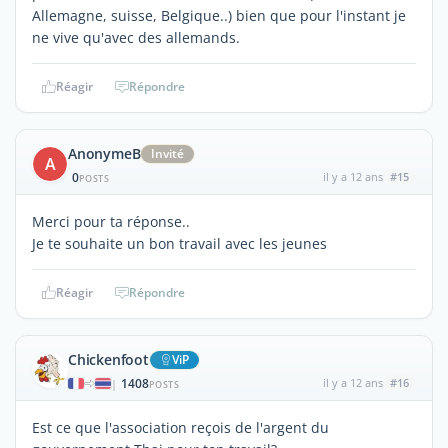
Allemagne, suisse, Belgique..) bien que pour l'instant je
ne vive qu'avec des allemands.
Réagir
Répondre
AnonymeB
Invité
A
0
il y a 12 ans
#15
POSTS
Merci pour ta réponse..
Je te souhaite un bon travail avec les jeunes
Réagir
Répondre
Chickenfoot
ViP
1408
il y a 12 ans
#16
|
POSTS
Est ce que l'association reçois de l'argent du