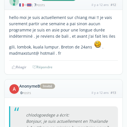
7
il y a 12 ans
#12
|
POSTS
hello moi je suis actuellement sur chiang mai !! je vais
surement partir une semaine a pai sinon aucun
programme je suis en asie pour une longue durée
indéterminé . je reviens de bali , et avant j'ai fait les iles
gili, lombok, kuala lumpur. Breton de 24ans
.
madmaxstunt@ hotmail . fr
Réagir
Répondre
AnonymeB
Invité
A
0
il y a 12 ans
#13
POSTS
chlodogoedege a écrit:
Bonjour, je suis actuellement en Thailande