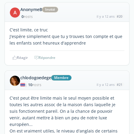
AnonymeB
Invité
A
0
il y a 12 ans
#20
POSTS
C'est limite, ce truc
J'espère simplement que tu y trouves ton compte et que
les enfants sont heureux d'apprendre
Réagir
Répondre
chlodogoedege
Membre
10
il y a 12 ans
#21
|
POSTS
C'est peut être limite mais le seul moyen possible et
toutes les autres assoc de la maison dans laquelle je
suis fonctionnent pareil. On a la chance de pouvoir
venir, autant mettre à bien un peu de notre luxe
européen...
On est vraiment utiles, le niveau d'anglais de certains