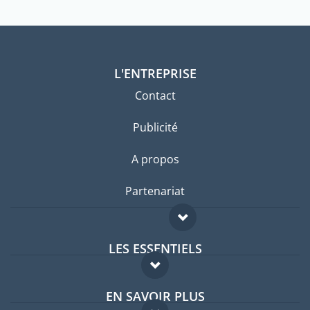
L'ENTREPRISE
Contact
Publicité
A propos
Partenariat
LES ESSENTIELS
Forum expatriés
EN SAVOIR PLUS
Guides pays