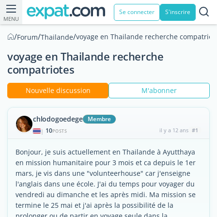
Se connecter
S'inscrire
MENU
/
/
/
voyage en Thailande recherche compatriot
Forum
Thailande
voyage en Thailande recherche
compatriotes
Nouvelle discussion
M'abonner
chlodogoedege
Membre
10
il y a 12 ans
#1
|
POSTS
Bonjour, je suis actuellement en Thailande à Ayutthaya
en mission humanitaire pour 3 mois et ca depuis le 1er
mars, je vis dans une "volunteerhouse" car j'enseigne
l'anglais dans une école. J'ai du temps pour voyager du
vendredi au dimanche et les après midi. Ma mission se
termine le 25 mai et j'ai après la possibilité de la
prolonger ou de partir en voyage seule dans la