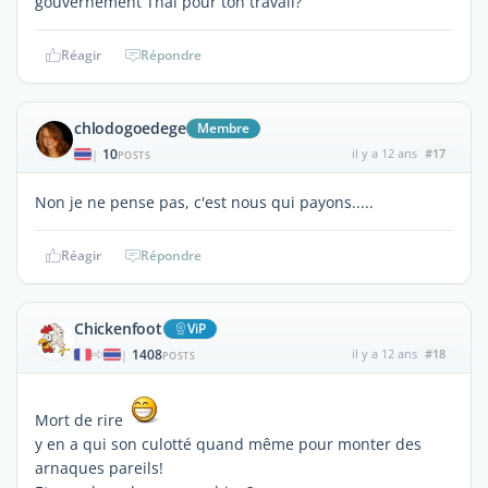
gouvernement Thai pour ton travail?
Réagir
Répondre
chlodogoedege
Membre
10
il y a 12 ans
#17
|
POSTS
Non je ne pense pas, c'est nous qui payons.....
Réagir
Répondre
Chickenfoot
ViP
1408
il y a 12 ans
#18
|
POSTS
Mort de rire
y en a qui son culotté quand même pour monter des
arnaques pareils!