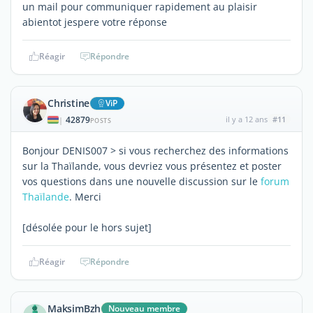
un mail pour communiquer rapidement au plaisir
abientot jespere votre réponse
Réagir
Répondre
Christine
ViP
42879
il y a 12 ans
#11
|
POSTS
Bonjour DENIS007 > si vous recherchez des informations
sur la Thaïlande, vous devriez vous présentez et poster
vos questions dans une nouvelle discussion sur le
forum
Thaïlande
. Merci
[désolée pour le hors sujet]
Réagir
Répondre
MaksimBzh
Nouveau membre