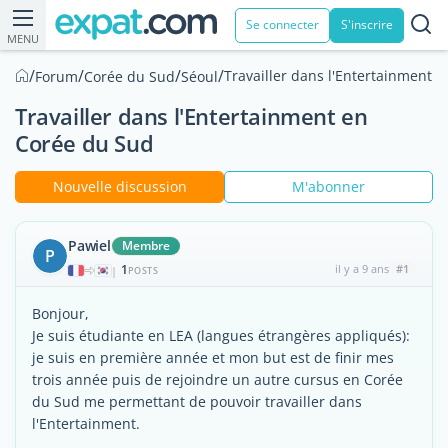
Se connecter
S'inscrire
MENU
/
/
/
/
Travailler dans l'Entertainment 
Forum
Corée du Sud
Séoul
Travailler dans l'Entertainment en
Corée du Sud
Nouvelle discussion
M'abonner
Pawiel
Membre
P
1
il y a 9 ans
#1
|
POSTS
Bonjour,
Je suis étudiante en LEA (langues étrangères appliqués):
je suis en première année et mon but est de finir mes
trois année puis de rejoindre un autre cursus en Corée
du Sud me permettant de pouvoir travailler dans
l'Entertainment.