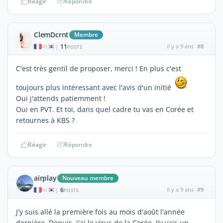
Réagir
Répondre
ClemDcrnt
Membre
11
il y a 9 ans
#8
|
POSTS
C'est très gentil de proposer, merci ! En plus c'est
toujours plus intéressant avec l'avis d'un initié
Oui j'attends patiemment !
Oui en PVT. Et toi, dans quel cadre tu vas en Corée et
retournes à KBS ?
Réagir
Répondre
airplay
Nouveau membre
6
il y a 9 ans
#9
|
POSTS
J'y suis allé la première fois au mois d'août l'année
dernière. Depuis, j'ai le virus de la Corée. J'y vais un