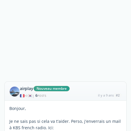
airplay
Nouveau membre
6
il y a 9 ans
#2
|
POSTS
Bonjour,
Je ne sais pas si cela va t'aider. Perso, j'enverrais un mail
à KBS french radio. Ici: