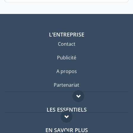
L'ENTREPRISE
Contact
Publicité
A propos
Partenariat
LES ESSENTIELS
Forum expatriés
EN SAVOIR PLUS
Guides pays