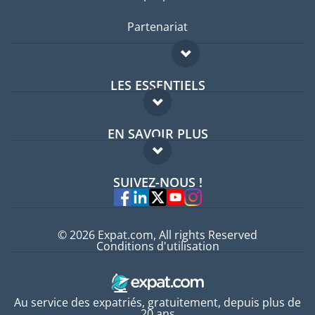
Partenariat
LES ESSENTIELS
Forum expatriés
EN SAVOIR PLUS
Guides pays
FAQ
Offres d'emploi
SUIVEZ-NOUS !
Experts
© 2026 Expat.com, All rights Reserved
Conditions d'utilisation
Au service des expatriés, gratuitement, depuis plus de
20 ans