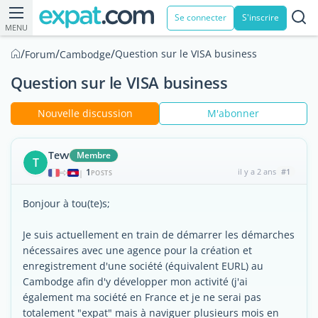
Se connecter
S'inscrire
MENU
/
/
/
Question sur le VISA business
Forum
Cambodge
Question sur le VISA business
Nouvelle discussion
M'abonner
Tevv
Membre
T
1
il y a 2 ans
#1
|
POSTS
Bonjour à tou(te)s;
Je suis actuellement en train de démarrer les démarches
nécessaires avec une agence pour la création et
enregistrement d'une société (équivalent EURL) au
Cambodge afin d'y développer mon activité (j'ai
également ma société en France et je ne serai pas
totalement "expat" mais à naviguer plusieurs mois en