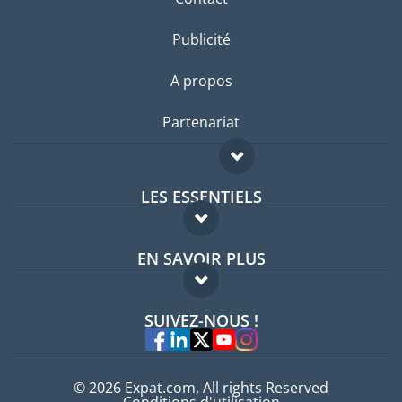
Publicité
A propos
Partenariat
LES ESSENTIELS
Forum expatriés
EN SAVOIR PLUS
Guides pays
FAQ
Offres d'emploi
SUIVEZ-NOUS !
Experts
© 2026 Expat.com, All rights Reserved