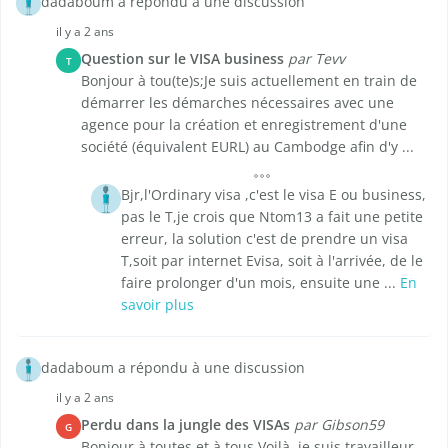
dadaboum a répondu à une discussion
il y a 2 ans
Question sur le VISA business
par Tevv
T
Bonjour à tou(te)s;Je suis actuellement en train de
démarrer les démarches nécessaires avec une
agence pour la création et enregistrement d'une
société (équivalent EURL) au Cambodge afin d'y ...
Bjr,l'Ordinary visa ,c'est le visa E ou business,
pas le T,je crois que Ntom13 a fait une petite
erreur, la solution c'est de prendre un visa
T,soit par internet Evisa, soit à l'arrivée, de le
faire prolonger d'un mois, ensuite une ...
En
savoir plus
dadaboum a répondu à une discussion
il y a 2 ans
Perdu dans la jungle des VISAs
par Gibson59
G
Bonjour à toutes et à tous.Voilà, je suis travailleur