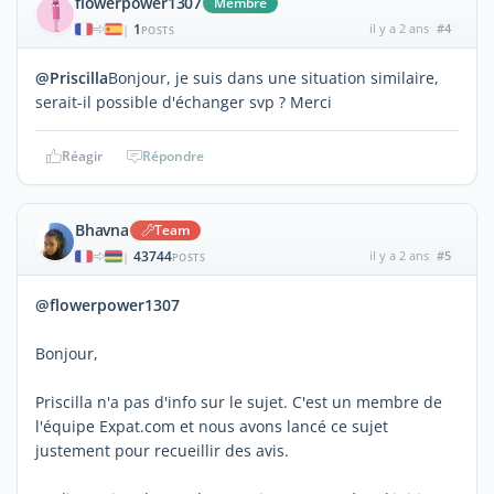
flowerpower1307
Membre
1
il y a 2 ans
#4
|
POSTS
@Priscilla
Bonjour, je suis dans une situation similaire,
serait-il possible d'échanger svp ? Merci
Réagir
Répondre
Bhavna
Team
43744
il y a 2 ans
#5
|
POSTS
@flowerpower1307
Bonjour,
Priscilla n'a pas d'info sur le sujet. C'est un membre de
l'équipe Expat.com et nous avons lancé ce sujet
justement pour recueillir des avis.