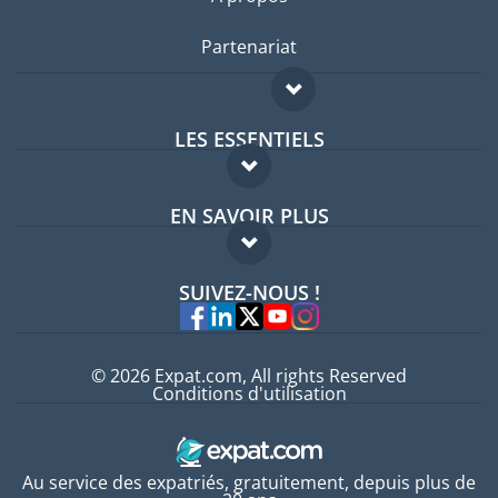
Partenariat
LES ESSENTIELS
Forum expatriés
EN SAVOIR PLUS
Guides pays
FAQ
Offres d'emploi
SUIVEZ-NOUS !
Experts
© 2026 Expat.com, All rights Reserved
Conditions d'utilisation
Au service des expatriés, gratuitement, depuis plus de