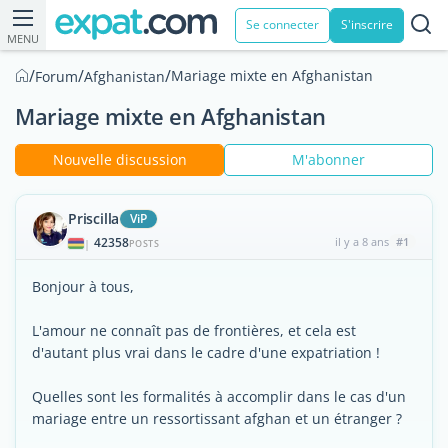
Se connecter
S'inscrire
MENU
/
/
/
Mariage mixte en Afghanistan
Forum
Afghanistan
Mariage mixte en Afghanistan
Nouvelle discussion
M'abonner
Priscilla
ViP
42358
il y a 8 ans
#1
|
POSTS
Bonjour à tous,
L'amour ne connaît pas de frontières, et cela est
d'autant plus vrai dans le cadre d'une expatriation !
Quelles sont les formalités à accomplir dans le cas d'un
mariage entre un ressortissant afghan et un étranger ?