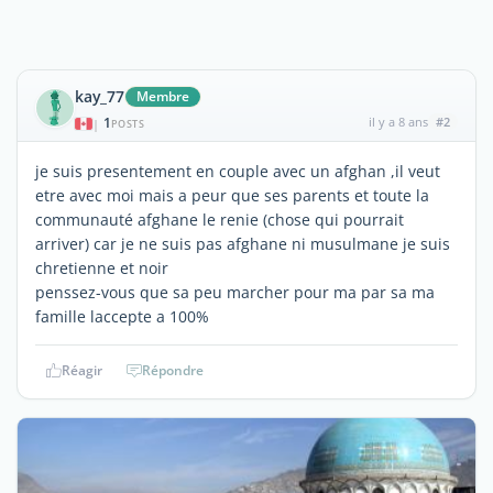
kay_77
Membre
1
il y a 8 ans
#2
|
POSTS
je suis presentement en couple avec un afghan ,il veut
etre avec moi mais a peur que ses parents et toute la
communauté afghane le renie (chose qui pourrait
arriver) car je ne suis pas afghane ni musulmane je suis
chretienne et noir
penssez-vous que sa peu marcher pour ma par sa ma
famille laccepte a 100%
Réagir
Répondre