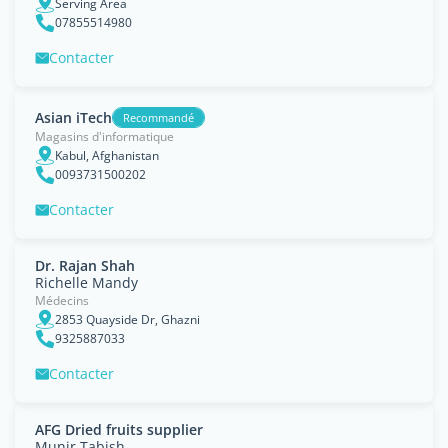
Serving Area
07855514980
Contacter
Asian iTech
Recommandé
Magasins d'informatique
Kabul, Afghanistan
0093731500202
Contacter
Dr. Rajan Shah
Richelle Mandy
Médecins
2853 Quayside Dr, Ghazni
9325887033
Contacter
AFG Dried fruits supplier
Munir Tabish