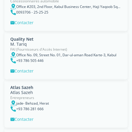
Concessionnaires automobile
Office #203, 2nd Floor, Kabul Business Center, Haji Yaqoob Square
0093706 - 25-25-25
Contacter
Quality Net
M. Tariq
FAI (Fournisseurs d'Accès Internet)
Office No. 09, Street No. 01, Dar-ul-aman Road Karte-3, Kabul
+93 786 505 446
Contacter
Atlas Sazeh
Atlas Sazeh
Entrepreneurs
jade- Behzad, Herat
+93 786 281 666
Contacter