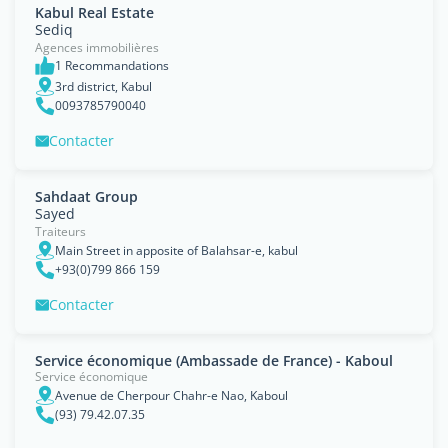
Kabul Real Estate
Sediq
Agences immobilières
1 Recommandations
3rd district, Kabul
0093785790040
Contacter
Sahdaat Group
Sayed
Traiteurs
Main Street in apposite of Balahsar-e, kabul
+93(0)799 866 159
Contacter
Service économique (Ambassade de France) - Kaboul
Service économique
Avenue de Cherpour Chahr-e Nao, Kaboul
(93) 79.42.07.35