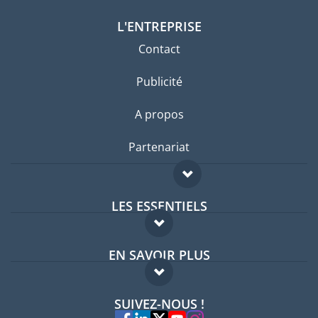
L'ENTREPRISE
Contact
Publicité
A propos
Partenariat
LES ESSENTIELS
Forum expatriés
EN SAVOIR PLUS
Guides pays
FAQ
Offres d'emploi
SUIVEZ-NOUS !
Experts