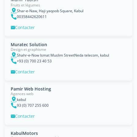
Fruits et légumes
Shar-e-Naw, Haji yaqoob Square, Kabul
00358442620611
Contacter
Muratec Solution
Design et graphisme
Shahr-e-Now Ismat Muslim StreetNeda telecom, kabul
+93 (0) 700 23 40 53
Contacter
Pamir Web Hosting
Agences web
kabul
93 (0) 707 255 600
Contacter
KabulMotors