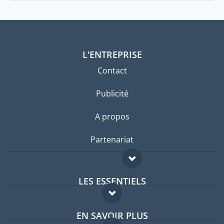
L'ENTREPRISE
Contact
Publicité
A propos
Partenariat
LES ESSENTIELS
Forum expatriés
EN SAVOIR PLUS
Guides pays