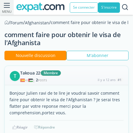
Se connecter
S'inscrire
MENU
/
/
/
comment faire pour obtenir le visa de l'A
Forum
Afghanistan
comment faire pour obtenir le visa de
l'Afghanista
Nouvelle discussion
M'abonner
Takoua 22
Membre
T
2
il y a 12 ans
#1
|
POSTS
Bonjour Julien ravi de te lire je voudrai savoir comment
faire pour obtenir le visa de l'Afghanistan ? Je serai tres
flatter par votre reponse merci pour la
comprehension,portez vous.
Réagir
Répondre