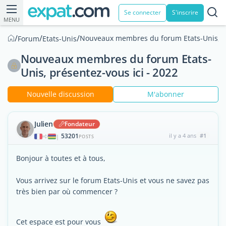
Se connecter
S'inscrire
MENU
/
/
/
Nouveaux membres du forum Etats-Unis, pr
Forum
Etats-Unis
Nouveaux membres du forum Etats-
Unis, présentez-vous ici - 2022
Nouvelle discussion
M'abonner
Julien
Fondateur
53201
il y a 4 ans
#1
|
POSTS
Bonjour à toutes et à tous,
Vous arrivez sur le forum Etats-Unis et vous ne savez pas
très bien par où commencer ?
Cet espace est pour vous