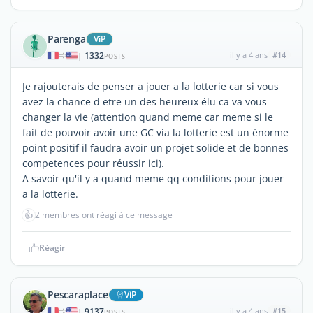
Parenga
ViP
1332
il y a 4 ans
#14
|
POSTS
Je rajouterais de penser a jouer a la lotterie car si vous
avez la chance d etre un des heureux élu ca va vous
changer la vie (attention quand meme car meme si le
fait de pouvoir avoir une GC via la lotterie est un énorme
point positif il faudra avoir un projet solide et de bonnes
competences pour réussir ici).
A savoir qu'il y a quand meme qq conditions pour jouer
a la lotterie.
👍
2 membres ont réagi à ce message
Réagir
Pescaraplace
ViP
9137
il y a 4 ans
#15
|
POSTS