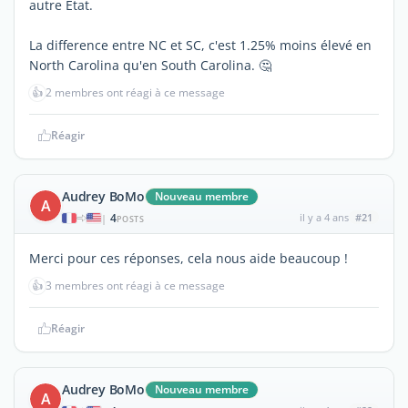
autre Etat.
La difference entre NC et SC, c'est 1.25% moins élevé en
North Carolina qu'en South Carolina. 🤔
👍
2 membres ont réagi à ce message
Réagir
Audrey BoMo
Nouveau membre
A
4
il y a 4 ans
#21
|
POSTS
Merci pour ces réponses, cela nous aide beaucoup !
👍
3 membres ont réagi à ce message
Réagir
Audrey BoMo
Nouveau membre
A