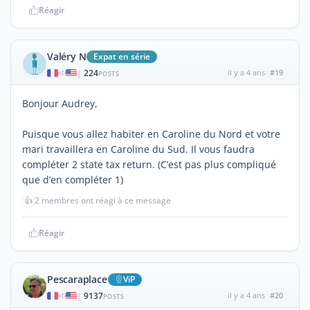
Réagir
Valéry N
Expat en série
224
il y a 4 ans
#19
|
POSTS
Bonjour Audrey,
Puisque vous allez habiter en Caroline du Nord et votre
mari travaillera en Caroline du Sud. Il vous faudra
compléter 2 state tax return. (C’est pas plus compliqué
que d’en compléter 1)
👍
2 membres ont réagi à ce message
Réagir
Pescaraplace
ViP
9137
il y a 4 ans
#20
|
POSTS