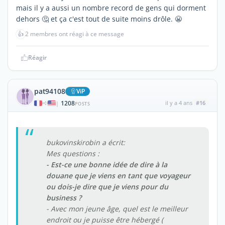
mais il y a aussi un nombre record de gens qui dorment
dehors 🤔 et ça c'est tout de suite moins drôle. 😬
👍
2 membres ont réagi à ce message
Réagir
pat94108
ViP
1208
il y a 4 ans
#16
|
POSTS
bukovinskirobin a écrit:
Mes questions :
- Est-ce une bonne idée de dire à la
douane que je viens en tant que voyageur
ou dois-je dire que je viens pour du
business ?
- Avec mon jeune âge, quel est le meilleur
endroit ou je puisse être hébergé (