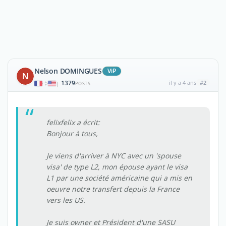
Nelson DOMINGUES
ViP
N
1379
il y a 4 ans
#2
|
POSTS
felixfelix a écrit:
Bonjour à tous,
Je viens d'arriver à NYC avec un 'spouse
visa' de type L2, mon épouse ayant le visa
L1 par une société américaine qui a mis en
oeuvre notre transfert depuis la France
vers les US.
Je suis owner et Président d'une SASU