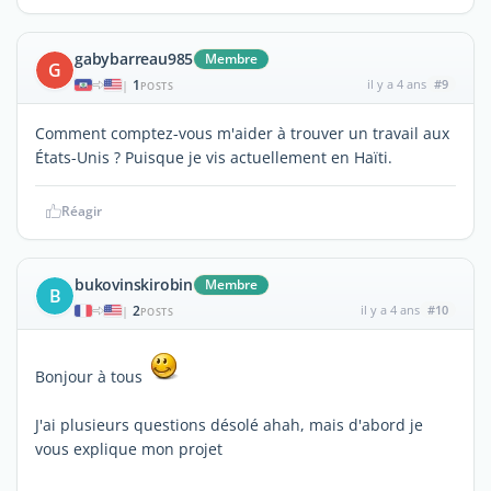
gabybarreau985
Membre
G
1
il y a 4 ans
#9
|
POSTS
Comment comptez-vous m'aider à trouver un travail aux
États-Unis ? Puisque je vis actuellement en Haïti.
Réagir
bukovinskirobin
Membre
B
2
il y a 4 ans
#10
|
POSTS
Bonjour à tous
J'ai plusieurs questions désolé ahah, mais d'abord je
vous explique mon projet